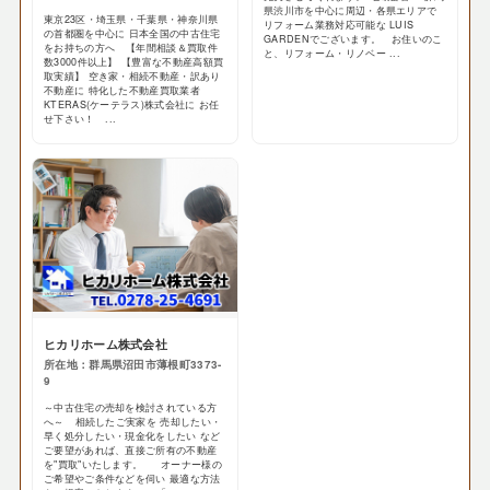
県渋川市を中心に周辺・各県エリアで
東京23区・埼玉県・千葉県・神奈川県
リフォーム業務対応可能な LUIS
の首都圏を中心に 日本全国の中古住宅
GARDENでございます。 お住いのこ
をお持ちの方へ 【年間相談＆買取件
と、リフォーム・リノベー ...
数3000件以上】 【豊富な不動産高額買
取実績】 空き家・相続不動産・訳あり
不動産に 特化した不動産買取業者
KTERAS(ケーテラス)株式会社に お任
せ下さい！ ...
ヒカリホーム株式会社
所在地：群馬県沼田市薄根町3373-
9
～中古住宅の売却を検討されている方
へ～ 相続したご実家を 売却したい・
早く処分したい・現金化をしたい など
ご要望があれば、直接ご所有の不動産
を"買取"いたします。 オーナー様の
ご希望やご条件などを伺い 最適な方法