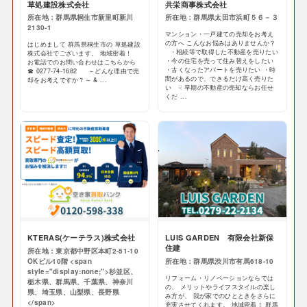
草処建設株式会社
共栄商事株式会社
所在地：群馬県桐生市新里町新川
所在地：群馬県太田市浜町５６－３
2130-1
マンション・一戸建ての売却をお考え
の方へ こんなお悩みはありませんか？
はじめまして 群馬県桐生市の 草処建設
・相続等で取得した不動産を売りたい
株式会社でございます。 地域密着！
・今の住宅を売って住み替えをしたい
お電話でのお問い合わせはこちらから
・古くなったアパートを売りたい ・時
☎ 0277-74-1682 ～どんな理由で売
間があるので、できるだけ高く売りた
却をお考えですか？～ & ...
い ☟ 早期の不動産の売却ならお任せ
くだ ...
KTERAS(ケーテラス)株式会社
LUIS GARDEN 有限会社新保
住建
所在地：東京都中野区本町2-51-10
OKビル10階 <span
所在地：群馬県渋川市有馬618-10
style="display:none;">杉並区、
リフォーム・リノベーションならでは
栃木県、群馬県、千葉県、神奈川
の、 メリットやライフスタイルの楽し
県、埼玉県、山梨県、長野県
み方が、 我が家でのひとときをさらに
</span>
充実させてくれます。 地域密着！ 群馬