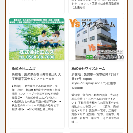
トを フォレスト工房では全額買取価格
に上乗せ出 ...
株式会社エムズ
株式会社ワイズホーム
所在地：愛知県西春日井郡豊山町大
所在地：愛知県一宮市松降1丁目11
字豊場字冨士５７ファミールＭ
番16号 <span
style="display:none;">江南市
■豊山町・名古屋市の不動産買取・売
</span>
却・相続・相談■ ■税理士と連携：相続
問題ワンストップで対応可能な不動産
愛知県一宮市の不動産の買取・売却は
売買店■ 『株式会社エムズの強み』
株式会社ワイズホームにお任せ下さ
■相続税などの税金問題の相談可能■ ■
い！ 不動産業者様からの買取案件のお
税金面のサポート～不動産の処分まで
持込みも大歓迎です！ 【買取、売却
相談可能■ ■対応範囲は豊山町を ...
強化エリア】 愛知県一宮市、江南市
対応エリア 愛知県一宮市、江南市、丹
羽郡、岩倉市、稲沢市 、その他近郊地
域 ...