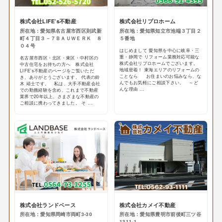
株式会社LIFE’s不動産
株式会社リプロホーム
所在地：愛知県名古屋市西区則武新
所在地：愛知県知立市池端３丁目２
町４丁目３－７ＢＡＵＷＥＲＫ ８
５番地
０４号
はじめまして 愛知県を中心に岐阜・三
重・静岡で リフォーム業務対応可能な
名古屋市西区・北区・東区・中村区の
株式会社リプロホームでございます。
中古住宅をお持ちの方へ 株式会社
地域密着！ 東海エリアのリフォームの
LIFE’s不動産のページをご覧いただ
ことなら お住まいのお悩みなら、な
き、ありがとうございます。 代表の鈴
んでもお気軽にご相談下さい。 ～ど
木 靖士です。 私は、大手不動産会社
んな理由 ...
での勤務経験を含め、これまで不動産
業界で20年以上、さまざまな不動産の
ご相談に携わってきました。 そ ...
株式会社ランドベース
株式会社カメイ不動産
所在地：愛知県岡崎市両町3-30
所在地：愛知県豊明市前後町三ツ谷
1311-1