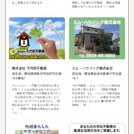
をご提案させて頂きます ...
相続してお困りの不動産、 弊社が直接
買取らせていただきます！！ &nb ...
株式会社 千代田不動産
エム・ハウジング株式会社
所在地：愛知県津島市宇治町字石畑
所在地：愛知県知多市新舞子字北畑
156番地1
18-1
マンション・一戸建ての売却をお考え
その不動産、 エム・ハウジング株式会
の方へ こんなお悩みはありませんか？
社が高く売ります！ 【相続不動産・
・相続等で取得した不動産を売りたい
中古住宅】 エム・ハウジング株式会社
・今の住宅を売って住み替えをしたい
にお任せ下さい！！ お電話でのお問
・古くなったアパートを売りたい ・時
い合わせはこちらから ☎ 0569-44-
間があるので、できるだけ高く売りた
0892 対 ...
い ☟ 早期の不動産の売却ならお任せ
くだ ...