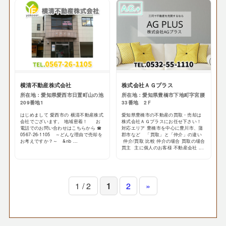
横清不動産株式会社
株式会社ＡＧプラス
所在地：愛知県愛西市日置町山の池
所在地：愛知県豊橋市下地町字宮腰
209番地1
33番地 2Ｆ
はじめまして 愛西市の 横清不動産株式
愛知県豊橋市の不動産の買取・売却は
会社でございます。 地域密着！ お
株式会社ＡＧプラスにお任せ下さい！
電話でのお問い合わせはこちらから ☎
対応エリア 豊橋市を中心に豊川市、蒲
0567-26-1105 ～どんな理由で売却を
郡市など 「買取」と「仲介」の違い
お考えですか？～ &nb ...
仲介/買取 比較 仲介の場合 買取の場合
買主 主に個人のお客様 不動産会社 ...
1 / 2
1
2
»