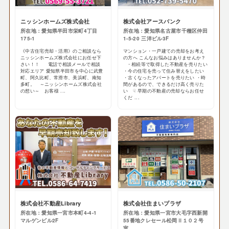
ニッシンホームズ株式会社
株式会社アースバンク
所在地：愛知県半田市栄町4丁目
所在地：愛知県名古屋市千種区仲田
175-1
1-5-20 三洋ビル3F
《中古住宅売却・活用》のご相談なら
マンション・一戸建ての売却をお考え
ニッシンホームズ株式会社にお任せ下
の方へ こんなお悩みはありませんか？
さい！！ 電話で相談メールで相談
・相続等で取得した不動産を売りたい
対応エリア 愛知県半田市を中心に武豊
・今の住宅を売って住み替えをしたい
町、阿久比町、常滑市、美浜町、南知
・古くなったアパートを売りたい ・時
多町。 ～ニッシンホームズ株式会社
間があるので、できるだけ高く売りた
の想い～ お客様 ...
い ☟ 早期の不動産の売却ならお任せ
くだ ...
株式会社不動産Library
株式会社住まいプラザ
所在地：愛知県一宮市本町4-4-1
所在地：愛知県一宮市大毛字西新開
マルゲンビル2F
55番地クレセール松岡Ⅱ１０２号
室