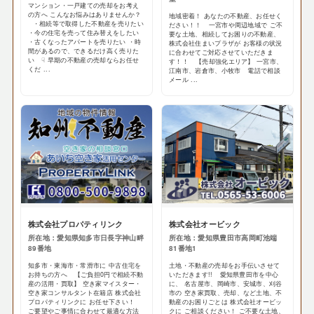
マンション・一戸建ての売却をお考え
の方へ こんなお悩みはありませんか？
地域密着！ あなたの不動産、お任せく
・相続等で取得した不動産を売りたい
ださい！！ 一宮市や周辺地域で ご不
・今の住宅を売って住み替えをしたい
要な土地、相続してお困りの不動産、
・古くなったアパートを売りたい ・時
株式会社住まいプラザが お客様の状況
間があるので、できるだけ高く売りた
に合わせてご対応させていただきま
い ☟ 早期の不動産の売却ならお任せ
す！！ 【売却強化エリア】 一宮市、
くだ ...
江南市、岩倉市、小牧市 電話で相談
メール ...
株式会社プロパティリンク
株式会社オービック
所在地：愛知県知多市日長字神山畔
所在地：愛知県豊田市高岡町池端
89番地
81番地1
知多市・東海市・常滑市に 中古住宅を
土地・不動産の売却をお手伝いさせて
お持ちの方へ 【ご負担0円で相続不動
いただきます!! 愛知県豊田市を中心
産の活用・買取】 空き家マイスター・
に、 名古屋市、岡崎市、安城市、刈谷
空き家コンサルタント在籍店 株式会社
市の 空き家買取、売却、など土地、不
プロパティリンクに お任せ下さい！
動産のお困りごとは 株式会社オービッ
ご要望やご事情に合わせて最適な方法
クに ご相談ください！ ご不要な土地、