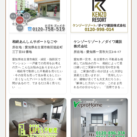
相続あんしんサポートなごや
ケンゾーリゾート／ダイワ建設
株式会社
所在地：愛知県名古屋市南区堤起町
三丁目32番地
所在地：愛知県一宮市大江2-9-17
愛知県名古屋市南区・緑区・熱田区で
愛知県一宮市、名古屋市の 不動産を相
マンション・一戸建ての売却をお考え
続してお悩みの方へ 相続によって受
の方へ こんなお悩みはありませんか？
け継いだご実家や中古住宅や空き地
・相続等で取得した不動産を売りたい
は、 ご家族の思い出が詰まった大切な
・今の住宅を売って住み替えをしたい
資産だと思いますが、 「売却したい
・古くなったアパートを売りたい ・時
が、建物が古くても大丈夫だろうか」
間があるので、できるだけ高く売りた
「解体した方がいいのか、このまま売
い ...
れるのか分からない」 「活用できる ...