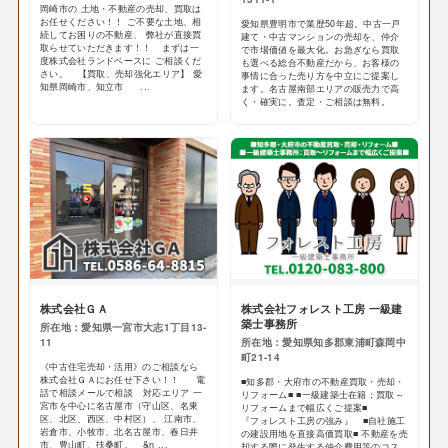
岡崎市の 土地・不動産の売却、買取は
お任せください！！ ご不要な土地、相
愛知県豊明市で業歴50年超。中古一戸
続してお困りの不動産、 弊社が直接買
建て・中古マンションの売却を、仲介
取らせていただきます！！ まずは一
で市場価値を最大化。お急ぎなら買取
度株式会社ランドベースに ご相談くだ
も選べる総合不動産だから、お客様の
さい。 【買取、売却強化エリア】 愛
事情に合った売り方を中立にご提案し
知県岡崎市、知立市 ...
ます。名古屋南部エリアの販売力で高
く・確実に。査定・ご相談は無料。
株式会社ＧＡ
株式会社フォレスト工房 一級建
築士事務所
所在地：愛知県一宮市大志1丁目13-
11
所在地：愛知県知多郡東浦町森岡中
町21-14
《中古住宅売却・活用》のご相談なら
株式会社ＧＡにお任せ下さい！！ 電
■知多郡・大府市の不動産買取・売却・
話で相談メールで相談 対応エリア 一
リフォーム■ ■一級建築士在籍：買取～
宮市を中心に名古屋市（守山区、名東
リフォームまで幅広くご提案■
区、北区、西区、中村区）、 江南市、
『フォレスト工房の強み』 ■自社施工
岩倉市、小牧市、北名古屋市、春日井
の建設用地を直接高価買取■ 不動産を売
市、豊山町、扶桑町。 &n ...
却する際に発生する仲介費用等のコス