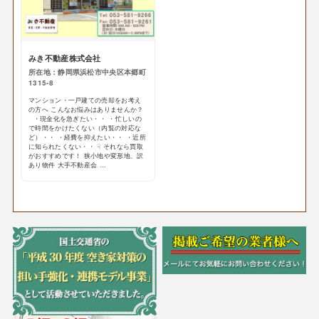
みき不動産株式会社
所在地：静岡県浜松市中央区本郷町
1315-8
マンション・一戸建ての売却をお考え
の方へ こんなお悩みはありませんか？
・現金化を急ぎたい・・ ・忙しいの
で時間をかけたくない（内覧の対応な
ど）・・ ・経費を抑えたい・・ ・近所
に知られたくない・・ ☟ それなら買取
がおすすめです！ 狭小地や変形地、訳
あり物件 大手不動産会 ...