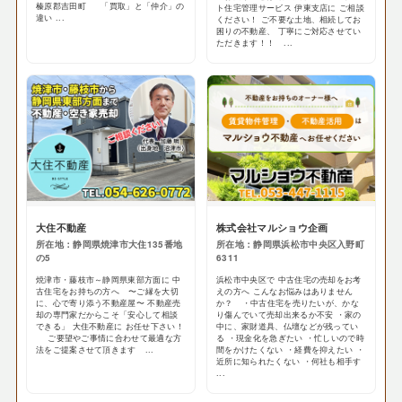
榛原郡吉田町 「買取」と「仲介」の
ト住宅管理サービス 伊東支店に ご相談
違い ...
ください！ ご不要な土地、相続してお
困りの不動産、 丁寧にご対応させてい
ただきます！！ ...
大住不動産
株式会社マルショウ企画
所在地：静岡県焼津市大住135番地
所在地：静岡県浜松市中央区入野町
の5
6311
焼津市・藤枝市～静岡県東部方面に 中
浜松市中央区で 中古住宅の売却をお考
古住宅をお持ちの方へ 〜ご縁を大切
えの方へ こんなお悩みはありません
に、心で寄り添う不動産屋〜 不動産売
か？ ・中古住宅を売りたいが、かな
却の専門家だからこそ「安心して相談
り傷んでいて売却出来るか不安 ・家の
できる」 大住不動産に お任せ下さい！
中に、家財道具、仏壇などが残ってい
ご要望やご事情に合わせて最適な方
る ・現金化を急ぎたい ・忙しいので時
法をご提案させて頂きます ...
間をかけたくない ・経費を抑えたい ・
近所に知られたくない ・何社も相手す
...