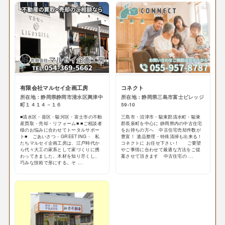
有限会社マルセイ企画工房
コネクト
所在地：静岡県静岡市清水区興津中
所在地：静岡県三島市富士ビレッジ
町１４１４－１６
59-10
■清水区・葵区・駿河区・富士市の不動
三島市・沼津市・駿東郡清水町・駿東
産買取・売却・リフォーム■ ■ご相談者
郡長泉町を中心に 静岡県内の中古住宅
様のお悩みに合わせてトータルサポー
をお持ちの方へ 中古住宅売却件数が
ト■ ごあいさつ - GREETING - 私
豊富！ 遺品整理・特殊清掃も出来る！
たちマルセイ企画工房は、江戸時代か
コネクトに お任せ下さい！ ご要望
ら代々大工の家系として家づくりに携
やご事情に合わせて最適な方法をご提
わってきました。木材を知り尽くし、
案させて頂きます 中古住宅の ...
巧みな技術で形にする。そ ...