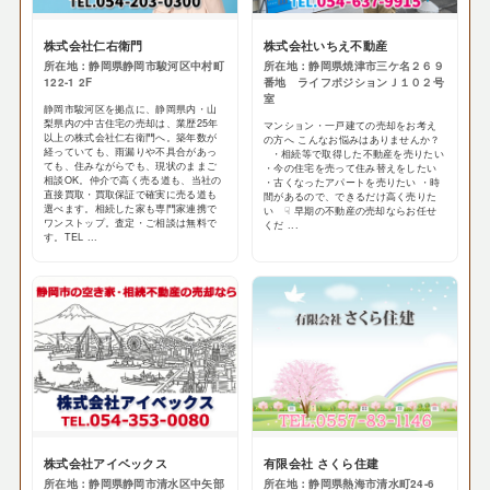
株式会社仁右衛門
株式会社いちえ不動産
所在地：静岡県静岡市駿河区中村町
所在地：静岡県焼津市三ケ名２６９
122-1 2F
番地 ライフポジションＪ１０２号
室
静岡市駿河区を拠点に、静岡県内・山
梨県内の中古住宅の売却は、業歴25年
マンション・一戸建ての売却をお考え
以上の株式会社仁右衛門へ。築年数が
の方へ こんなお悩みはありませんか？
経っていても、雨漏りや不具合があっ
・相続等で取得した不動産を売りたい
ても、住みながらでも、現状のままご
・今の住宅を売って住み替えをしたい
相談OK。仲介で高く売る道も、当社の
・古くなったアパートを売りたい ・時
直接買取・買取保証で確実に売る道も
間があるので、できるだけ高く売りた
選べます。相続した家も専門家連携で
い ☟ 早期の不動産の売却ならお任せ
ワンストップ。査定・ご相談は無料で
くだ ...
す。TEL ...
株式会社アイベックス
有限会社 さくら住建
所在地：静岡県静岡市清水区中矢部
所在地：静岡県熱海市清水町24-6