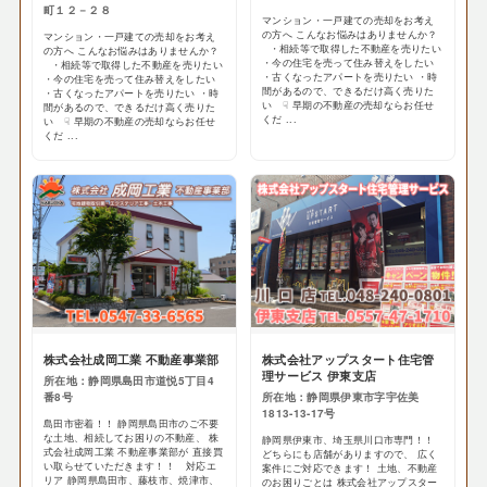
町１２－２８
マンション・一戸建ての売却をお考え
の方へ こんなお悩みはありませんか？
マンション・一戸建ての売却をお考え
・相続等で取得した不動産を売りたい
の方へ こんなお悩みはありませんか？
・今の住宅を売って住み替えをしたい
・相続等で取得した不動産を売りたい
・古くなったアパートを売りたい ・時
・今の住宅を売って住み替えをしたい
間があるので、できるだけ高く売りた
・古くなったアパートを売りたい ・時
い ☟ 早期の不動産の売却ならお任せ
間があるので、できるだけ高く売りた
くだ ...
い ☟ 早期の不動産の売却ならお任せ
くだ ...
株式会社成岡工業 不動産事業部
株式会社アップスタート住宅管
理サービス 伊東支店
所在地：静岡県島田市道悦5丁目4
番8号
所在地：静岡県伊東市字宇佐美
1813-13-17号
島田市密着！！ 静岡県島田市のご不要
な土地、相続してお困りの不動産、 株
静岡県伊東市、埼玉県川口市専門！！
式会社成岡工業 不動産事業部が 直接買
どちらにも店舗がありますので、 広く
い取らせていただきます！！ 対応エ
案件にご対応できます！ 土地、不動産
リア 静岡県島田市、藤枝市、焼津市、
のお困りごとは 株式会社アップスター