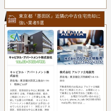
東京都『墨田区』近隣の中古住宅売却に
強い業者5選
キャピタル・アパートメント株
株式会社 アルファ土地販売
式会社
所在地：東京都立川市錦町1-6-13-
所在地：東京都大田区上池台1-14-
303
1 明伸ビル2F
不動産売却のお悩みは アルファ土地販
売までご相談ください。 お客様にとっ
大田区、世田谷区を中心に東京都、神
て最善となる売却方法をご提案いたし
奈川県で 土地、不動産の売却、処分、
ます。 お電話でのお問い合わせはこ
ご相談ください！！ ご不要な土地、相
ちらから phone_in_talk 042-595-8765
続してお困りの不動産、 キャピタル・
mailお問い合わせは ...
アパートメント株式会社が お手伝いさ
せていただきます！！ 対応エリア 大
田区、世田谷区を中心に東京都、神奈