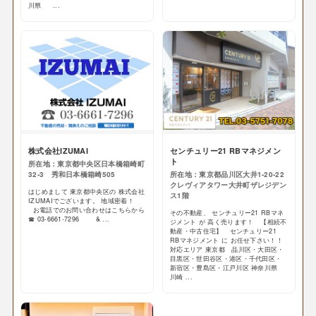
川県 ...
株式会社IZUMAI
センチュリー21 RBマネジメン
ト
所在地：東京都中央区日本橋箱崎町
32-3 秀和日本橋箱崎505
所在地：東京都品川区大井1-20-22
クレヴィアタワー大井町ザレジデン
はじめまして 東京都中央区の 株式会社
ス1階
IZUMAIでございます。 地域密着！
お電話でのお問い合わせはこちらから
その不動産、 センチュリー21 RBマネ
☎ 03-6661-7296 & ...
ジメント が 高く売ります！ 【相続不
動産・中古住宅】 センチュリー21
RBマネジメント に お任せ下さい！！
対応エリア 東京都 品川区・大田区・
目黒区・世田谷区・港区・千代田区・
新宿区・豊島区・江戸川区 神奈川県
川崎 ...