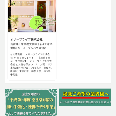
オリーブライフ株式会社
所在地：東京都文京区千石4丁目15
番地5号 メープルハウス1階
その不動産、 オリーブライフ株式会
社 が 高く売ります！ 【相続不動
産・中古住宅】 オリーブライフ株式
会社 にお任せ下さい！！ 対応エリア
東京23区(強化エリア:文京区、豊島区、
板橋区) 東京都下、神奈川県、埼玉県、
千葉県 ...