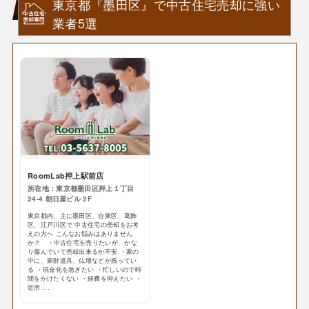
東京都『墨田区』で中古住宅売却に強い
業者5選
RoomLab押上駅前店
所在地：東京都墨田区押上１丁目
24-4 朝日屋ビル 2F
東京都内、主に墨田区、台東区、葛飾
区、江戸川区で 中古住宅の売却をお考
えの方へ こんなお悩みはありません
か？ ・中古住宅を売りたいが、かな
り傷んでいて売却出来るか不安 ・家の
中に、家財道具、仏壇などが残ってい
る ・現金化を急ぎたい ・忙しいので時
間をかけたくない ・経費を抑えたい ・
近所 ...