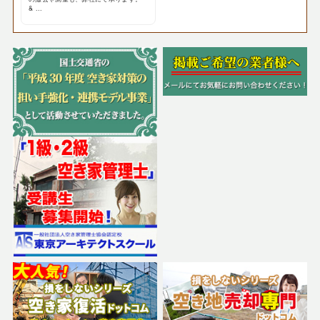
& ...