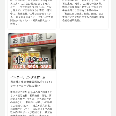
区、江戸川区で 中古住宅の売却をお考
社松浦不動産にご相談ください!! ご不
えの方へ こんなお悩みはありません
要な土地、相続してお困りの空き家、
か？ ・中古住宅を売りたいが、かな
弊社が直接買取らせていただきます!!
り傷んでいて売却出来るか不安 ・家の
中古住宅のご売却をご希望の方へ！
中に、家財道具、仏壇などが残ってい
『相続したご実家、転勤、離婚』など
る ・現金化を急ぎたい ・忙しいので時
中古住宅の売却に関するご相談は 有限
間をかけたくない ・経費を抑えたい ・
会社松浦不動産に ...
近所 ...
インターリビング江古田店
所在地：東京都練馬区旭丘1-65-17
シティーコープ江古田1F
中古住宅の売却 お急ぎの方ご相談くだ
さい！査定無料 相続物件、借地、再
建築不可物件、空き家、立ち退き予定
の物件など、 取り扱いが難しい不動産
もご相談ください。 遺品や家具家電、
残置物があっても、 現況のままでの買
取や売却サポートが可能です。 残置物
の撤去や測量も、弊社にて承ります。