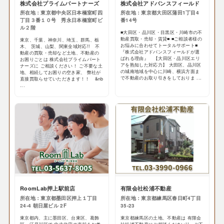
株式会社プライムパートナーズ
株式会社アドバンスフィールド
所在地：東京都中央区日本橋室町四
所在地：東京都大田区蒲田1丁目4
丁目３番１０号 秀永日本橋室町ビ
番14号
ル２階
■大田区・品川区・目黒区・川崎市の不
動産買取・売却・賃貸■ ■ご相談者様の
東京、千葉、神奈川、埼玉、群馬、栃
お悩みに合わせてトータルサポート■
木、 茨城、山梨、関東全域対応!! 不
『株式会社アドバンスフィールドが選
動産の買取・売却など土地、不動産の
ばれる理由』 【大田区・品川区エリ
お困りごとは 株式会社プライムパート
アを熟知した対応力】 大田区、品川区
ナーズに ご相談ください！ ご不要な土
の城南地域を中心に川崎、横浜方面ま
地、相続してお困りの空き家、 弊社が
で不動産のお取り引きをしておりま ...
直接買取らせていただきます！！ &nb
...
RoomLab押上駅前店
有限会社松浦不動産
所在地：東京都墨田区押上１丁目
所在地：東京都練馬区春日町4丁目
24-4 朝日屋ビル 2F
35-23
東京都内、主に墨田区、台東区、葛飾
東京都練馬区の土地、不動産は 有限会