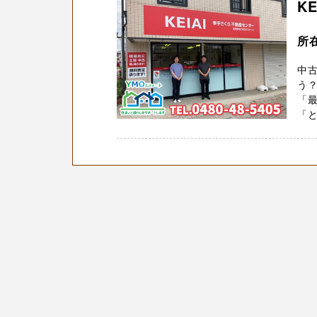
K
所在
中
う？
「
「と