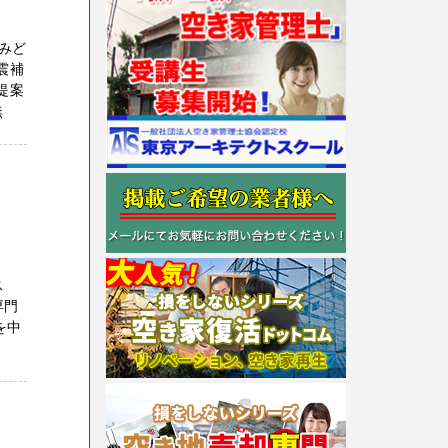
みど
震補
提案
無
ス
専門
を中