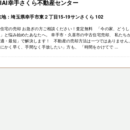
EIAI幸手さくら不動産センター
地：埼玉県幸手市東２丁目15-19サンさくら 102
古住宅の売却 お急ぎの方ご相談ください！査定無料 「今の家、どうし
」と悩み始めたあなたへ。 幸手市・久喜市の中古住宅売却、 私たち
最適・最短」で解決します！ 不動産の売却方法は一つではありません
にかく早く、手間なく手放したい」方も、 「時間をかけてで ...