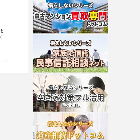
よ
が
。