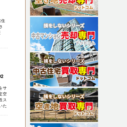
古住
さ
蕨
2
をサ
定空
性ス
いた