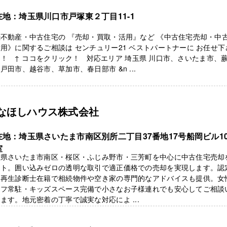
在地：埼玉県川口市戸塚東２丁目11-1
不動産・中古住宅の 『売却・買取・活用』など 《中古住宅売却・中
用》に関するご相談は センチュリー21 ベストパートナーに お任せ下
！ ↑ ココをクリック！ 対応エリア 埼玉県 川口市、さいたま市、
戸田市、越谷市、草加市、春日部市 &n ...
なほしハウス株式会社
在地：埼玉県さいたま市南区別所二丁目37番地17号船岡ビル10
室
玉県さいたま市南区・桜区・ふじみ野市・三芳町を中心に中古住宅売却
ート。囲い込みゼロの透明な取引で適正価格での売却を実現します。認
家再生診断士在籍で相続物件や空き家の専門的なアドバイスも提供。女
ッフ常駐・キッズスペース完備で小さなお子様連れでも安心してご相談
ます。地元密着の丁寧で誠実な対応によ ...