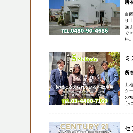
所在
白
り
強
で
料。T
ミ
所在
土地
ター
の
心に
セ