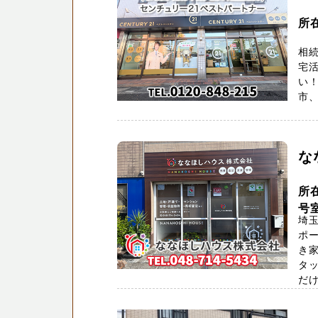
所
相続
宅活
い！
市、
な
所
号
埼
ポ
き
タ
だけ