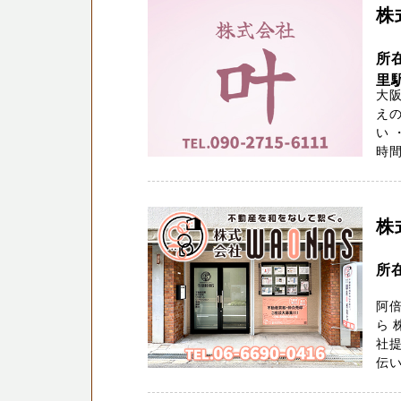
株
所
里駅
大
え
い 
時間
株
所
阿
ら 
社
伝い