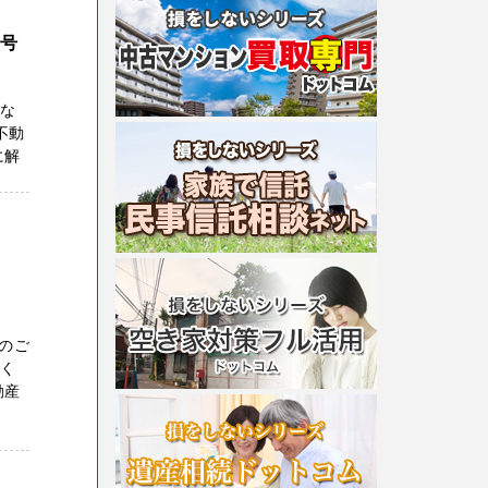
1号
うな
不動
に解
のご
だく
動産