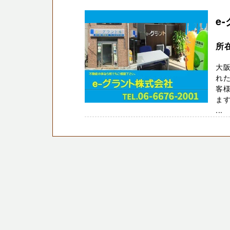
e
所
大阪
れた
客
ま
...