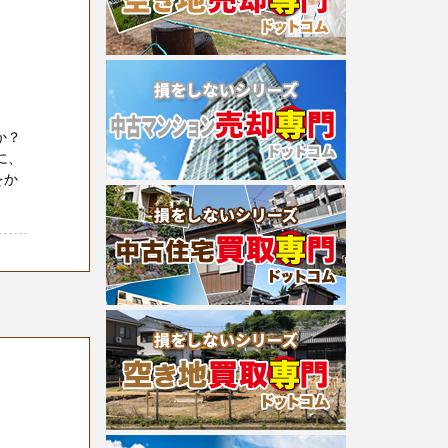
か？
に、
をか