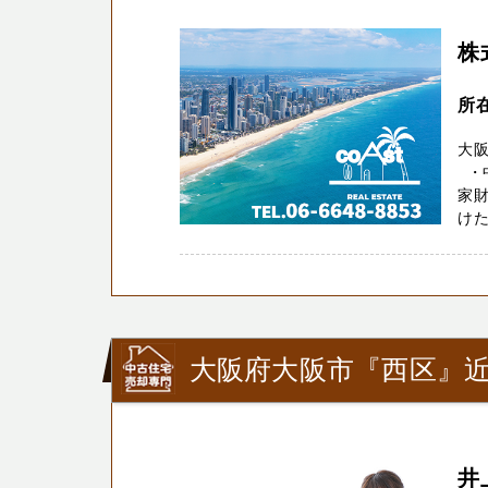
株
所在
大
・
家財
けた
大阪府大阪市『西区』
井