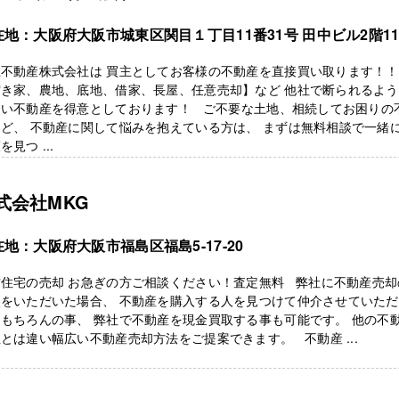
在地：大阪府大阪市城東区関目１丁目11番31号 田中ビル2階1
上不動産株式会社は 買主としてお客様の不動産を直接買い取ります！！
空き家、農地、底地、借家、長屋、任意売却】など 他社で断られるよ
しい不動産を得意としております！ ご不要な土地、相続してお困りの
ど、 不動産に関して悩みを抱えている方は、 まずは無料相談で一緒
を見つ ...
式会社MKG
地：大阪府大阪市福島区福島5-17-20
古住宅の売却 お急ぎの方ご相談ください！査定無料 弊社に不動産売却
談をいただいた場合、 不動産を購入する人を見つけて仲介させていた
もちろんの事、 弊社で不動産を現金買取する事も可能です。 他の不
とは違い幅広い不動産売却方法をご提案できます。 不動産 ...