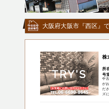
大阪府大阪市『西区』で
​
所
号
中
が
ださ
ズに