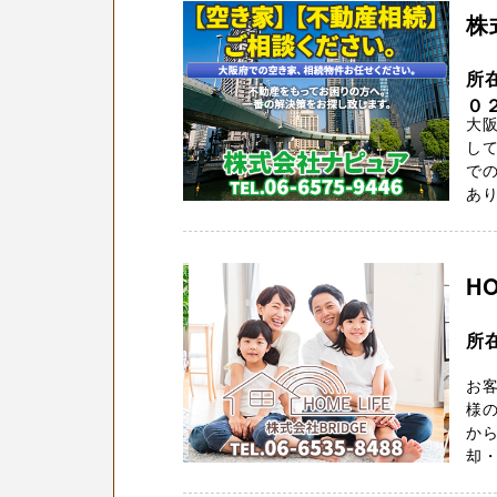
株
所
０
大阪
して
での
あり 
H
所
お
様
から
却・