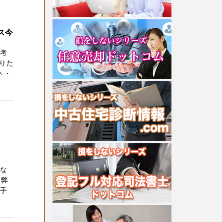
ス今
お考
りた
 ・
談な
を弊
お手