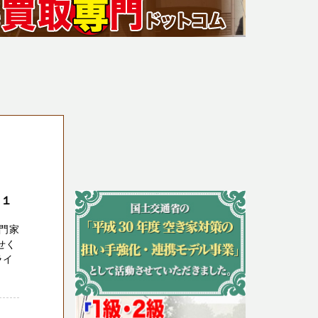
０１
門家
せく
ライ