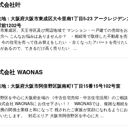
式会社叶
在地：大阪府大阪市東成区大今里南1丁目5-23 アークレジデン
前1202号
阪市東成区、天王寺区及び周辺地域で マンション・一戸建ての売却を
の方へ こんなお悩みはありませんか？ ・相続等で取得した不動産を売
・今の住宅を売って住み替えをしたい ・古くなったアパートを売りたい
があるので、できるだけ高く売りたい ...
式会社 WAONAS
在地：大阪府大阪市阿倍野区阪南町1丁目15番15号102号室
倍野区を中心に大阪府全域の 《中古住宅売却・中古住宅活用》のご相
株式会社 WAONASに お任せ下さい！！ WAONASでは、複雑な相続
提携の関係士業様と和になって 残されたご家族が笑顔になれるように
いたします。 対応エリア 大阪市阿倍野区を中心に大 ...