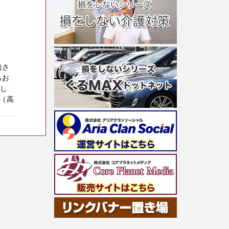
続さ
らお
たし
（高