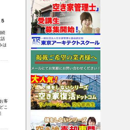
 ５
相続
電話
悩みは
お客
どこ
売