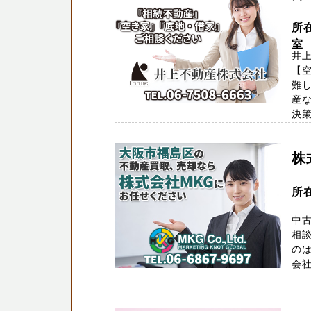
所
室
井
【
難
産な
決策
株
所在
中
相
のは
会社