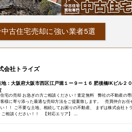
中古住宅売却に強い業者5選
株式会社トライズ
在地：大阪府大阪市西区江戸堀１ー９ー１６ ​肥後橋IKビル２
室
古住宅の売却 お急ぎの方ご相談ください！査定無料 弊社の不動産の専
お客様に寄り添った最適な売却方法をご提案致します。 売買仲介お任
い！！ ご不要な土地、相続してお困りの不動産、 まずは株式会社ト
 ご相談ください！！ 【対応エリア】 ...