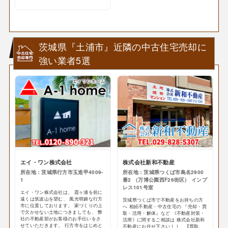
茨城県『土浦市』近隣の中古住宅売却に
強い業者5選
エイ・ワン株式会社
株式会社新和不動産
所在地：茨城県行方市玉造甲4009-
所在地：茨城県つくば市島名2900
1
番2 （万博公園西F26街区） インプ
レス101号室
エイ・ワン株式会社は、 霞ヶ浦を前に
遠くは筑波山を望む、 風光明媚な行方
茨城県つくば市で不動産をお持ちの方
市に位置しております。 家づくりの上
へ 相続不動産・中古住宅の 『売却・買
で欠かせない土地につきましても、 弊
取・活用・解体』など 《不動産対策・
社の不動産部がお客様のお手伝いをさ
活用》に関するご相談は 株式会社新和
せていただきます。 行方市をはじめと
不動産にお任せ下さい！！ 【買取、