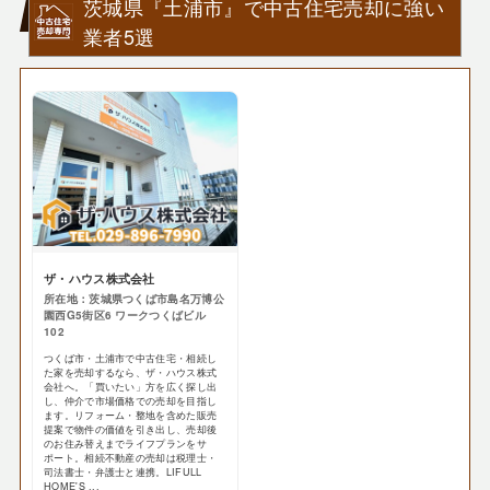
茨城県『土浦市』で中古住宅売却に強い
業者5選
ザ・ハウス株式会社
所在地：茨城県つくば市島名万博公
園西G5街区6 ワークつくばビル
102
つくば市・土浦市で中古住宅・相続し
た家を売却するなら、ザ・ハウス株式
会社へ。「買いたい」方を広く探し出
し、仲介で市場価格での売却を目指し
ます。リフォーム・整地を含めた販売
提案で物件の価値を引き出し、売却後
のお住み替えまでライフプランをサ
ポート。相続不動産の売却は税理士・
司法書士・弁護士と連携。LIFULL
HOME'S ...