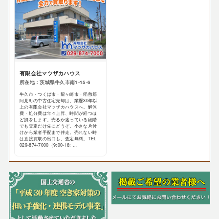
有限会社マツザカハウス
所在地：茨城県牛久市南1-15-6
牛久市・つくば市・龍ヶ崎市・稲敷郡
阿見町の中古住宅売却は、業歴30年以
上の有限会社マツザカハウスへ。解体
費・処分費は年々上昇、時間が経つほ
ど損をします。売るか迷っている段階
でも査定だけ先にどうぞ。小さな片付
けから業者手配まで伴走。売れない時
は直接買取の出口も。査定無料。TEL
029-874-7000（9:00-18: ...