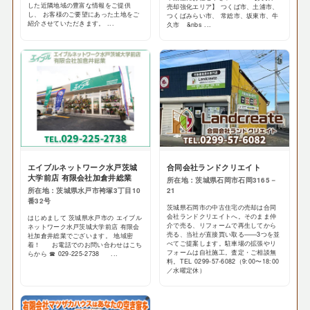
した近隣地域の豊富な情報をご提供
売却強化エリア】 つくば市、土浦市、
し、 お客様のご要望にあった土地をご
つくばみらい市、 常総市、坂東市、牛
紹介させていただきます。 ...
久市 &nbs ...
エイブルネットワーク水戸茨城
合同会社ランドクリエイト
大学前店 有限会社加倉井総業
所在地：茨城県石岡市石岡3165－
所在地：茨城県水戸市袴塚3丁目10
21
番32号
茨城県石岡市の中古住宅の売却は合同
会社ランドクリエイトへ。そのまま仲
はじめまして 茨城県水戸市の エイブル
介で売る、リフォームで再生してから
ネットワーク水戸茨城大学前店 有限会
売る、当社が直接買い取る——3つを並
社加倉井総業でございます。 地域密
べてご提案します。駐車場の拡張やリ
着！ お電話でのお問い合わせはこち
フォームは自社施工。査定・ご相談無
らから ☎ 029-225-2738 ...
料。TEL 0299-57-6082（9:00〜18:00
／水曜定休）