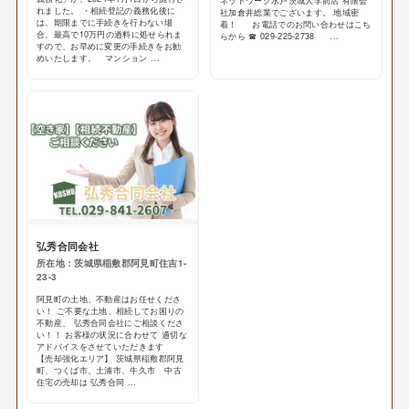
ネットワーク水戸茨城大学前店 有限会
れました。 ・相続登記の義務化後に
社加倉井総業でございます。 地域密
は、期限までに手続きを行わない場
着！ お電話でのお問い合わせはこち
合、最高で10万円の過料に処せられま
らから ☎ 029-225-2738 ...
すので、お早めに変更の手続きをお勧
めいたします。 マンション ...
弘秀合同会社
所在地：茨城県稲敷郡阿見町住吉1-
23-3
阿見町の土地、不動産はお任せくださ
い！ ご不要な土地、相続してお困りの
不動産、 弘秀合同会社にご相談くださ
い！！ お客様の状況に合わせて 適切な
アドバイスをさせていただきます
【売却強化エリア】 茨城県稲敷郡阿見
町、つくば市、土浦市、牛久市 中古
住宅の売却は 弘秀合同 ...