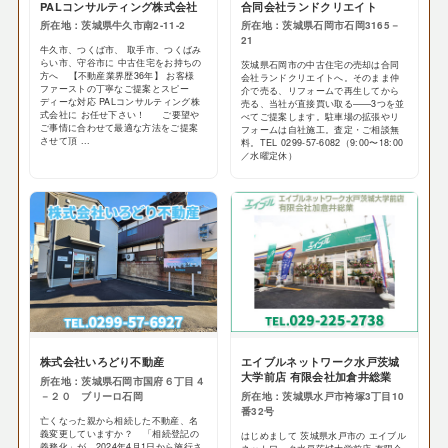
PALコンサルティング株式会社
合同会社ランドクリエイト
所在地：茨城県牛久市南2-11-2
所在地：茨城県石岡市石岡3165－
21
牛久市、つくば市、 取手市、つくばみ
らい市、守谷市に 中古住宅をお持ちの
茨城県石岡市の中古住宅の売却は合同
方へ 【不動産業界歴36年】 お客様
会社ランドクリエイトへ。そのまま仲
ファーストの丁寧なご提案とスピー
介で売る、リフォームで再生してから
ディーな対応 PALコンサルティング株
売る、当社が直接買い取る——3つを並
式会社に お任せ下さい！ ご要望や
べてご提案します。駐車場の拡張やリ
ご事情に合わせて最適な方法をご提案
フォームは自社施工。査定・ご相談無
させて頂 ...
料。TEL 0299-57-6082（9:00〜18:00
／水曜定休）
株式会社いろどり不動産
エイブルネットワーク水戸茨城
大学前店 有限会社加倉井総業
所在地：茨城県石岡市国府６丁目４
－２０ ブリーロ石岡
所在地：茨城県水戸市袴塚3丁目10
番32号
亡くなった親から相続した不動産、名
義変更していますか？ 「相続登記の
はじめまして 茨城県水戸市の エイブル
義務化」が、2024年4月1日から施行さ