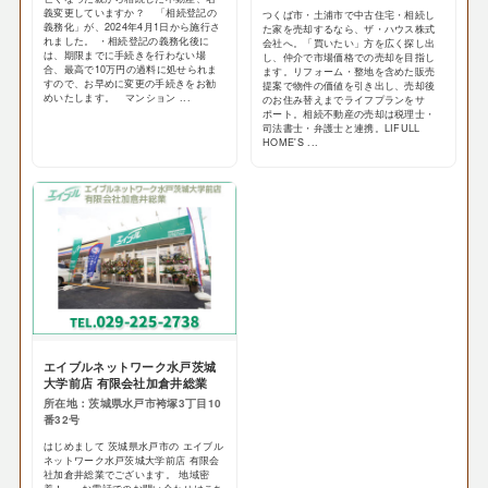
義変更していますか？ 「相続登記の
つくば市・土浦市で中古住宅・相続し
義務化」が、2024年4月1日から施行さ
た家を売却するなら、ザ・ハウス株式
れました。 ・相続登記の義務化後に
会社へ。「買いたい」方を広く探し出
は、期限までに手続きを行わない場
し、仲介で市場価格での売却を目指し
合、最高で10万円の過料に処せられま
ます。リフォーム・整地を含めた販売
すので、お早めに変更の手続きをお勧
提案で物件の価値を引き出し、売却後
めいたします。 マンション ...
のお住み替えまでライフプランをサ
ポート。相続不動産の売却は税理士・
司法書士・弁護士と連携。LIFULL
HOME'S ...
エイブルネットワーク水戸茨城
大学前店 有限会社加倉井総業
所在地：茨城県水戸市袴塚3丁目10
番32号
はじめまして 茨城県水戸市の エイブル
ネットワーク水戸茨城大学前店 有限会
社加倉井総業でございます。 地域密