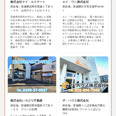
株式会社マイ・エステート
エイ・ワン株式会社
所在地：茨城県石岡市茨城１丁目４
所在地：茨城県行方市玉造甲4009-
－３５ 山内テナントビル１０１
1
茨城県石岡市を中心に、相続した実家
エイ・ワン株式会社は、 霞ヶ浦を前に
や住み替え後の中古住宅の売却を株式
遠くは筑波山を望む、 風光明媚な行方
会社マイ・エステートがサポート。地
市に位置しております。 家づくりの上
域の相場を踏まえた仲介売却でより高
で欠かせない土地につきましても、 弊
い売却を目指しつつ、ご事情によって
社の不動産部がお客様のお手伝いをさ
は買取もご提案。傷んだ家・残置物が
せていただきます。 行方市をはじめと
残ったままでも現状のまま査定しま
した近隣地域の豊富な情報をご提供
す。相続登記の義務化にも専門家と連
し、 お客様のご要望にあった土地をご
携して対応。査定・ご相談は無料・秘
紹介させていただきます。 ...
密厳守。TEL ...
株式会社いろどり不動産
ザ・ハウス株式会社
所在地：茨城県石岡市国府６丁目４
所在地：茨城県つくば市島名万博公
－２０ ブリーロ石岡
園西G5街区6 ワークつくばビル
102
亡くなった親から相続した不動産、名