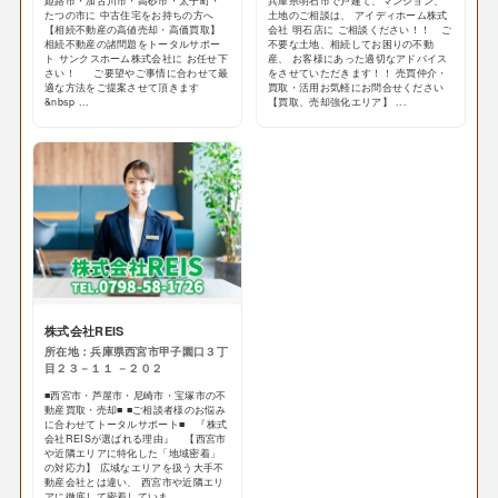
姫路市・加古川市・高砂市・太子町・
兵庫県明石市で戸建て、マンション、
たつの市に 中古住宅をお持ちの方へ
土地のご相談は、 アイディホーム株式
【相続不動産の高値売却・高価買取】
会社 明石店に ご相談ください！！ ご
相続不動産の諸問題をトータルサポー
不要な土地、相続してお困りの不動
ト サンクスホーム株式会社に お任せ下
産、 お客様にあった適切なアドバイス
さい！ ご要望やご事情に合わせて最
をさせていただきます！！ 売買仲介・
適な方法をご提案させて頂きます
買取・活用お気軽にお問合せください
&nbsp ...
【買取、売却強化エリア】 ...
株式会社REIS
所在地：兵庫県西宮市甲子園口３丁
目２３－１１ －２０２
■西宮市・芦屋市・尼崎市・宝塚市の不
動産買取・売却■ ■ご相談者様のお悩み
に合わせてトータルサポート■ 『株式
会社REISが選ばれる理由』 【西宮市
や近隣エリアに特化した「地域密着」
の対応力】 広域なエリアを扱う大手不
動産会社とは違い、 西宮市や近隣エリ
アに徹底して密着していま ...