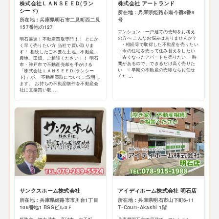
株式会社ＬＡＮＳＥＥＤ(ラン
株式会社 アートランド
シード)
所在地：兵庫県姫路市南今宿8番9
所在地：兵庫県明石市二見町西二見
号
157番地の127
マンション・一戸建ての売却をお考え
の方へ こんなお悩みはありませんか？
明石最速！不動産買取専門！！ とにか
・相続等で取得した不動産を売りたい
く早く売りたい方 当社で買い取りま
・今の住宅を売って住み替えをしたい
す！ 相続したご不要な土地、不動産、
・古くなったアパートを売りたい ・時
農地、田畑、ご相談ください！！ 明石
間があるので、できるだけ高く売りた
市・神戸市で不動産売却を手がける
い ☟ 早期の不動産の売却ならお任せ
「株式会社ＬＡＮＳＥＥＤ(ランシー
くだ ...
ド)」が、 不動産買取についてご説明し
ます。 お持ちの不動産物件を不動産会
社に直接買い取 ...
サンクスホーム株式会社
アイディホーム株式会社 明石店
所在地：兵庫県姫路市市川台1丁目
所在地：兵庫県明石市山下町6-11
106番地1 BSSビル3Ｆ
T･Court･Akashi 1階