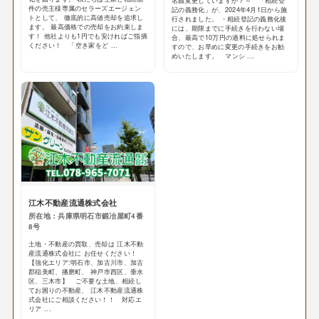
名義変更していますか？～ 「相続登
件の売主様専属のセラーズエージェン
記の義務化」が、2024年4月1日から施
トとして、 徹底的に高値売却を追求し
行されました。 ・相続登記の義務化後
ます。 最高価格での売却をお約束しま
には、期限までに手続きを行わない場
す！ 他社よりも1円でも安ければご指摘
合、最高で10万円の過料に処せられま
ください！ 「空き家をど ...
すので、お早めに変更の手続きをお勧
めいたします。 マンシ ...
江木不動産流通株式会社
所在地：兵庫県明石市鍛冶屋町4番
8号
土地・不動産の買取、売却は 江木不動
産流通株式会社に お任せください！
【強化エリア:明石市、加古川市、加古
郡稲美町、播磨町、 神戸市西区、垂水
区、三木市】 ご不要な土地、相続し
てお困りの不動産、 江木不動産流通株
式会社にご相談ください！！ 対応エ
リア ...