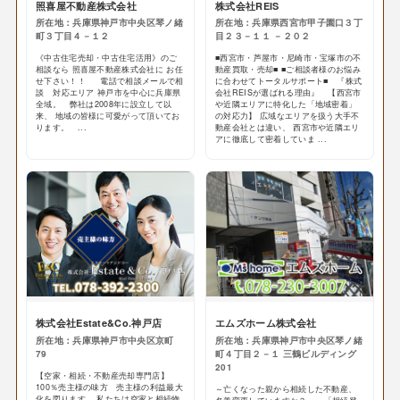
照喜屋不動産株式会社
株式会社REIS
所在地：兵庫県神戸市中央区琴ノ緒
所在地：兵庫県西宮市甲子園口３丁
町３丁目４－１２
目２３－１１ －２０２
《中古住宅売却・中古住宅活用》のご
■西宮市・芦屋市・尼崎市・宝塚市の不
相談なら 照喜屋不動産株式会社に お任
動産買取・売却■ ■ご相談者様のお悩み
せ下さい！！ 電話で相談メールで相
に合わせてトータルサポート■ 『株式
談 対応エリア 神戸市を中心に兵庫県
会社REISが選ばれる理由』 【西宮市
全域。 弊社は2008年に設立して以
や近隣エリアに特化した「地域密着」
来、 地域の皆様に可愛がって頂いてお
の対応力】 広域なエリアを扱う大手不
ります。 ...
動産会社とは違い、 西宮市や近隣エリ
アに徹底して密着していま ...
株式会社Estate&Co.神戸店
エムズホーム株式会社
所在地：兵庫県神戸市中央区京町
所在地：兵庫県神戸市中央区琴ノ緒
79
町４丁目２－１ 三鶴ビルディング
201
【空家・相続・不動産売却専門店】
100％売主様の味方 売主様の利益最大
～亡くなった親から相続した不動産、
化を図ります。 私たちは空家と相続物