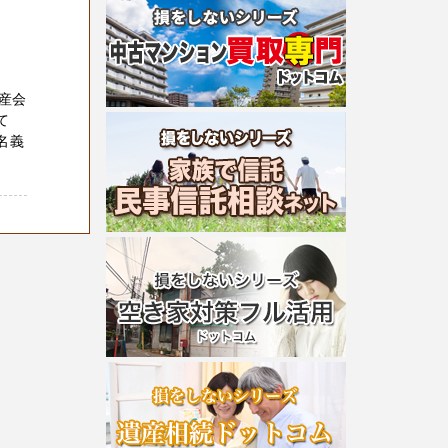
産会
て
名義
。