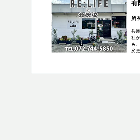
有
所
兵
社
も
変更