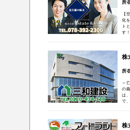
所
【空
化
トと
す！
株
所
～
の義
は
で、
株