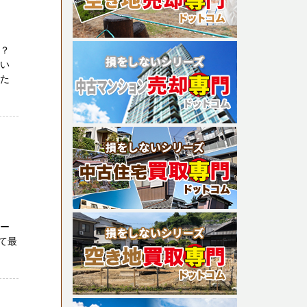
か？
たい
りた
へ
ポー
て最