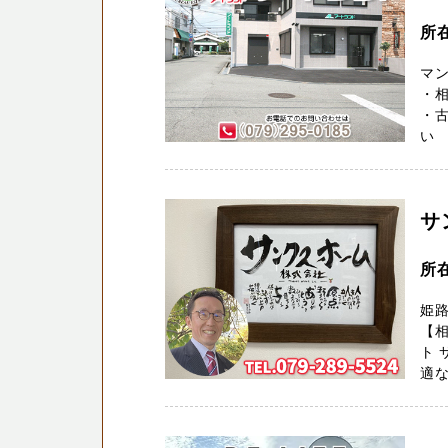
所
マ
・
・
い 
サ
所
姫
【
ト
適な