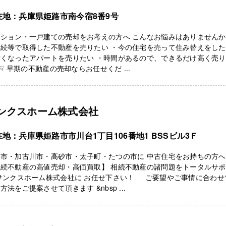
在地：兵庫県姫路市南今宿8番9号
ンション・一戸建ての売却をお考えの方へ こんなお悩みはありません
相続等で取得した不動産を売りたい ・今の住宅を売って住み替えをし
古くなったアパートを売りたい ・時間があるので、できるだけ高く売
☟ 早期の不動産の売却ならお任せくだ ...
ンクスホーム株式会社
在地：兵庫県姫路市市川台1丁目106番地1 BSSビル3Ｆ
路市・加古川市・高砂市・太子町・たつの市に 中古住宅をお持ちの方
相続不動産の高値売却・高価買取】 相続不動産の諸問題をトータルサ
 サンクスホーム株式会社に お任せ下さい！ ご要望やご事情に合わせ
方法をご提案させて頂きます &nbsp ...