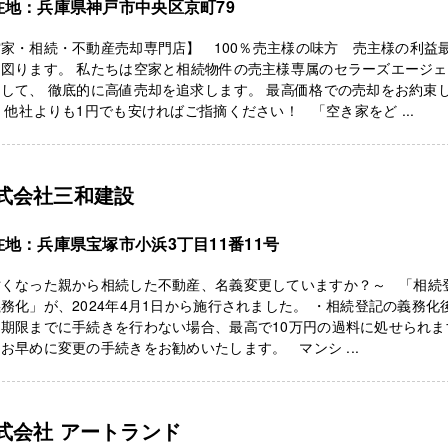
在地：兵庫県神戸市中央区京町79
家・相続・不動産売却専門店】 100％売主様の味方 売主様の利益
を図ります。 私たちは空家と相続物件の売主様専属のセラーズエージ
して、 徹底的に高値売却を追求します。 最高価格での売却をお約束
 他社よりも1円でも安ければご指摘ください！ 「空き家をど ...
式会社三和建設
在地：兵庫県宝塚市小浜3丁目11番11号
亡くなった親から相続した不動産、名義変更していますか？～ 「相続
務化」が、2024年4月1日から施行されました。 ・相続登記の義務化
、期限までに手続きを行わない場合、最高で10万円の過料に処せられま
お早めに変更の手続きをお勧めいたします。 マンシ ...
式会社 アートランド