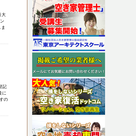
最大
ェン
しま
登記
後に
すの