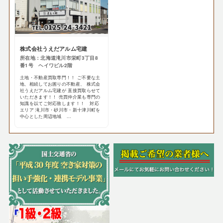
株式会社うえだアルム宅建
所在地：北海道滝川市栄町3丁目8
番1号 ヘイワビル2階
土地・不動産買取専門！！ ご不要な土
地、相続してお困りの不動産、 株式会
社うえだアルム宅建が 直接買取らせて
いただきます！！ 売買仲介業も専門の
知識を以てご対応致します！！ 対応
エリア 滝川市・砂川市・新十津川町を
中心とした周辺地域 ...