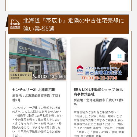
北海道『帯広市』近隣の中古住宅売却に
強い業者5選
センチュリー21 北海道宅建
ERA LIXIL不動産ショップ 辰己
商事株式会社
所在地：北海道函館市美原1丁目3
番5号
所在地：北海道函館市千歳町11番4
号
マンション・一戸建ての売却をお考え
の方へ こんなお悩みはありませんか？
中古住宅のご売却をご希望の方へ！
・相続等で取得した不動産を売りたい
『相続したご実家、転勤、離婚』など
・今の住宅を売って住み替えをしたい
中古住宅の売却に関するご相談は 辰己
・古くなったアパートを売りたい ・時
商事株式会社にご相談ください！ 対応
間があるので、できるだけ高く売りた
エリア 北海道 函館市、北斗市、七飯町
い ☟ 早期の不動産の売却ならお任せ
「買取」と「仲介」の違い 仲介/買取
くだ ...
比較 仲介の場合 買取 ...