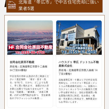
北海道『帯広市』で中古住宅売却に強い
業者5選
合同会社原田不動産
ハウスドゥ 帯広 ドットコム不動
産株式会社
所在地：北海道帯広市西十二条南
34丁目30番地1
所在地：北海道帯広市西八条南 14
丁目2番地1
中古住宅の売却 お急ぎの方ご相談くだ
さい！査定無料 「壊す・直す・売
北海道帯広市・十勝エリアの中古住宅
る」を1社で。 だから、どこよりも高
売却なら、ハウスドゥ！帯広店（ドッ
く、早く買い取れます。 放置された空
トコム不動産株式会社）へ。全国のハ
き家にお困りではありませんか？ 当
ウスドゥ！ネットワークの集客力で買
社は「宅建業」「解体業」「水道工事
い手を探す仲介と、当社が直接買い取
業」の3つの専門免許を持つ、 空き家再
る買取の両方に対応。住み替え・相
生のプロフェッショナル集団 ...
続・空き家のご売却まで、無料査定か
らお手伝いします。