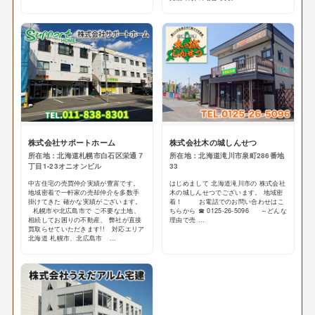
株式会社サポートホーム
株式会社木の城しんせつ
所在地：北海道札幌市白石区栄通７
所在地：北海道滝川市泉町286番地
丁目1-23オニオンビル
33
中古住宅の売買仲介実績が豊富です。
はじめまして 北海道滝川市の 株式会社
地域密着で一軒家の売却仲介を多数手
木の城しんせつでございます。 地域密
掛けてきた 確かな実績がございます。
着！ お電話でのお問い合わせはこ
札幌市や北広島市で ご不要な土地、
ちらから ☎ 0125-26-5096 ～どんな
相続してお困りの不動産、 弊社が直接
理由で売 ...
買取らせていただきます!! 対応エリア
北海道 札幌市、北広島市 ...