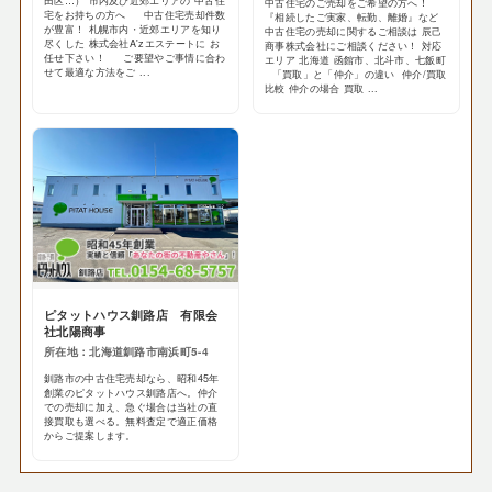
田区…） 市内及び近郊エリアの 中古住
中古住宅のご売却をご希望の方へ！
宅をお持ちの方へ 中古住宅売却件数
『相続したご実家、転勤、離婚』など
が豊富！ 札幌市内・近郊エリアを知り
中古住宅の売却に関するご相談は 辰己
尽くした 株式会社A'zエステートに お
商事株式会社にご相談ください！ 対応
任せ下さい！ ご要望やご事情に合わ
エリア 北海道 函館市、北斗市、七飯町
せて最適な方法をご ...
「買取」と「仲介」の違い 仲介/買取
比較 仲介の場合 買取 ...
ピタットハウス釧路店 有限会
社北陽商事
所在地：北海道釧路市南浜町5-4
釧路市の中古住宅売却なら、昭和45年
創業のピタットハウス釧路店へ。仲介
での売却に加え、急ぐ場合は当社の直
接買取も選べる。無料査定で適正価格
からご提案します。