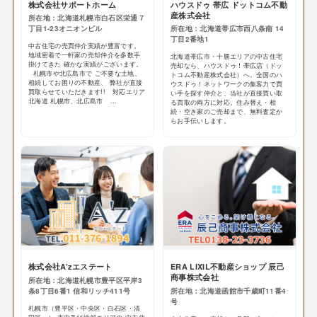
株式会社サポートホーム
ハウスドゥ 帯広 ドットコム不動
産株式会社
所在地：北海道札幌市白石区栄通７
丁目1-23オニオンビル
所在地：北海道帯広市西八条南 14
丁目2番地1
中古住宅の売買仲介実績が豊富です。
地域密着で一軒家の売却仲介を多数手
北海道帯広市・十勝エリアの中古住宅
掛けてきた 確かな実績がございます。
売却なら、ハウスドゥ！帯広店（ドッ
札幌市や北広島市で ご不要な土地、
トコム不動産株式会社）へ。全国のハ
相続してお困りの不動産、 弊社が直接
ウスドゥ！ネットワークの集客力で買
買取らせていただきます!! 対応エリア
い手を探す仲介と、当社が直接買い取
北海道 札幌市、北広島市 ...
る買取の両方に対応。住み替え・相
続・空き家のご売却まで、無料査定か
らお手伝いします。
株式会社A’zエステート
ERA LIXIL不動産ショップ 辰己
商事株式会社
所在地：北海道札幌市豊平区平岸3
条8丁目6番1 信和リッチ411号
所在地：北海道函館市千歳町11番4
号
札幌市（豊平区・中央区・白石区・清