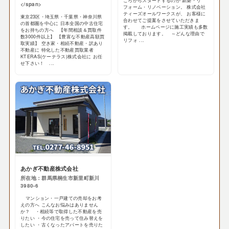
ころからスタートするのが 新築・リ
</span>
フォーム・リノベーション。 株式会社
ティーズオールワークスが、 お客様に
東京23区・埼玉県・千葉県・神奈川県
合わせてご提案をさせていただきま
の首都圏を中心に 日本全国の中古住宅
す。 ホームページに施工実績も多数
をお持ちの方へ 【年間相談＆買取件
掲載しております。 ～どんな理由で
数3000件以上】 【豊富な不動産高額買
リフォ ...
取実績】 空き家・相続不動産・訳あり
不動産に 特化した不動産買取業者
KTERAS(ケーテラス)株式会社に お任
せ下さい！ ...
あかぎ不動産株式会社
所在地：群馬県桐生市新里町新川
3980-6
マンション・一戸建ての売却をお考
えの方へ こんなお悩みはありません
か？ ・相続等で取得した不動産を売
りたい ・今の住宅を売って住み替えを
したい ・古くなったアパートを売りた