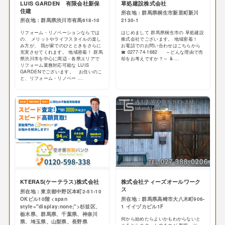
LUIS GARDEN 有限会社新保
草処建設株式会社
住建
所在地：群馬県桐生市新里町新川
所在地：群馬県渋川市有馬618-10
2130-1
リフォーム・リノベーションならでは
はじめまして 群馬県桐生市の 草処建設
の、 メリットやライフスタイルの楽し
株式会社でございます。 地域密着！
み方が、 我が家でのひとときをさらに
お電話でのお問い合わせはこちらから
充実させてくれます。 地域密着！ 群馬
☎ 0277-74-1682 ～どんな理由で売
県渋川市を中心に周辺・各県エリアで
却をお考えですか？～ & ...
リフォーム業務対応可能な LUIS
GARDENでございます。 お住いのこ
と、リフォーム・リノベー ...
KTERAS(ケーテラス)株式会社
株式会社ティーズオールワーク
ス
所在地：東京都中野区本町2-51-10
OKビル10階 <span
所在地：群馬県高崎市大八木町906-
style="display:none;">杉並区、
1 イイヅカビル1F
栃木県、群馬県、千葉県、神奈川
何から始めたらよいかもわからないと
県、埼玉県、山梨県、長野県