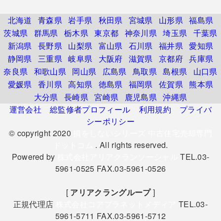
北海道
青森県
岩手県
秋田県
宮城県
山形県
福島県
茨城県
群馬県
栃木県
東京都
神奈川県
埼玉県
千葉県
新潟県
長野県
山梨県
富山県
石川県
福井県
愛知県
静岡県
三重県
岐阜県
大阪府
滋賀県
京都府
兵庫県
奈良県
和歌山県
岡山県
広島県
鳥取県
島根県
山口県
愛媛県
香川県
高知県
徳島県
福岡県
佐賀県
熊本県
大分県
長崎県
宮崎県
鹿児島県
沖縄県
運営会社
総監修者プロフィール
利用規約
プライバ
シーポリシー
© copyright 2020
損をしないシリーズ 中古住宅売却専門
ドットコム
. All rights reserved.
Powered by
株式会社アリアクランソーシャル
TEL.03-
5961-0525 FAX.03-5961-0526
[
アリアクラングループ
]
正規代理店
株式会社コアプラネットメディア
TEL.03-
5961-5711 FAX.03-5961-5712