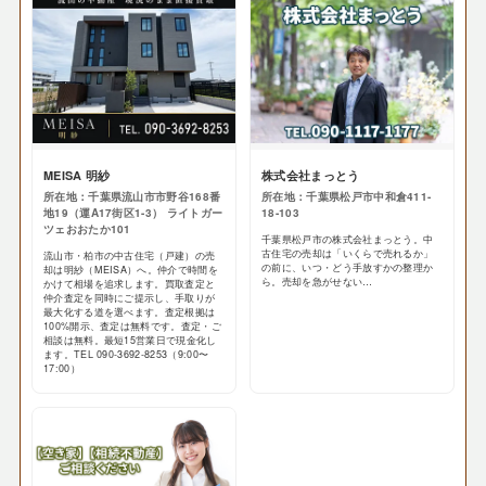
MEISA 明紗
株式会社まっとう
所在地：千葉県流山市市野谷168番
所在地：千葉県松戸市中和倉411-
地19（運A17街区1-3） ライトガー
18-103
ツェおおたか101
千葉県松戸市の株式会社まっとう。中
古住宅の売却は「いくらで売れるか」
流山市・柏市の中古住宅（戸建）の売
の前に、いつ・どう手放すかの整理か
却は明紗（MEISA）へ。仲介で時間を
ら。売却を急がせない…
かけて相場を追求します。買取査定と
仲介査定を同時にご提示し、手取りが
最大化する道を選べます。査定根拠は
100%開示、査定は無料です。査定・ご
相談は無料。最短15営業日で現金化し
ます。TEL 090-3692-8253（9:00〜
17:00）