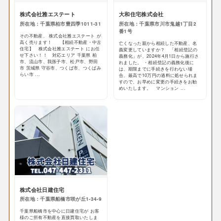
株式会社雅エステート
大和住宅株式会社
所在地：千葉県柏市豊四季1011-31
所在地：千葉県市川市鬼越1丁目2
番1号
その不動産、 株式会社雅エステート が
高く売ります！ 【相続不動産・中古
亡くなった親から相続した不動産、名
住宅】 株式会社雅エステート にお任
義変更していますか？ 「相続登記の
せ下さい！！ 対応エリア 千葉県 柏
義務化」が、2024年4月1日から施行さ
市、流山市、我孫子市、松戸市、野田
れました。 ・相続登記の義務化後に
市 茨城県 守谷市、つくば市、つくばみ
は、期限までに手続きを行わない場
らい市 ...
合、最高で10万円の過料に処せられま
すので、お早めに変更の手続きをお勧
めいたします。 マンション ...
株式会社日建住宅
所在地：千葉県船橋市咲が丘1-34-9
千葉県船橋市を中心に日建住宅が お客
様のご所有不動産を直接買取いたしま