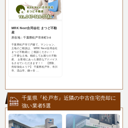
MRK Next合同会社 まつど不動
産
所在地：千葉県松戸市本町3-8
千葉県松戸市で戸建て、マンション、
土地のご相談は、 MRK Next合同会社
まつど不動産に ご相談ください！！
ご不要な土地、相続してお困りの不動
産、 お客様にあった適切なアドバイス
をさせていただきます！！ 【買取、
売却強化エリア】 千葉県松戸市、市川
市、流山市、鎌ヶ谷 ...
千葉県『松戸市』近隣の中古住宅売却に
強い業者5選