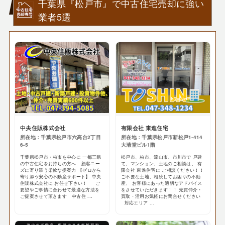
千葉県『松戸市』で中古住宅売却に強い
業者5選
中央住販株式会社
有限会社 東進住宅
所在地：千葉県松戸市六高台2丁目
所在地：千葉県松戸市新松戸1-414
6-5
大清堂ビル1階
千葉県松戸市・柏市を中心に 一都三県
松戸市、柏市、流山市、市川市で 戸建
の中古住宅をお持ちの方へ 顧客ニー
て、マンション、土地のご相談は、 有
ズに寄り添う柔軟な提案力 【ゼロから
限会社 東進住宅に ご相談ください！！
寄り添う安心の不動産サポート】 中央
ご不要な土地、相続してお困りの不動
住販株式会社に お任せ下さい！ ご
産、 お客様にあった適切なアドバイス
要望やご事情に合わせて最適な方法を
をさせていただきます！！ 売買仲介・
ご提案させて頂きます 中古住 ...
買取・活用お気軽にお問合せください
対応エリア ...