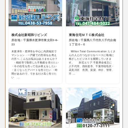
株式会社新昭和リビンズ
東海住宅ＭＴＣ株式会社
所在地：千葉県木更津市東太田3-9-
所在地：千葉県八千代市八千代台南
23
１丁目６−６
木更津市・君津市を中心に内房地区で
Million Total Communication たくさ
マンション・一戸建ての売却をお考え
んの人とのつながりをベースに地域に
の方へ こんなお悩みはありませんか？
根ざしたビジネスを展開していきま
・相続等で取得した不動産を売りたい
す。 対応エリア 千葉県全域主に
・今の住宅を売って住み替えをしたい
八千代市、四街道市、千葉市稲毛区・
・古くなったアパートを売りたい ・時
花見川区 売買、賃貸、仲介、管理、
間があるので、できるだけ高く売りた
不 ...
い ...