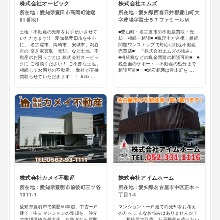
株式会社オービック
株式会社エムズ
所在地：愛知県豊田市高岡町池端
所在地：愛知県西春日井郡豊山町大
81番地1
字豊場字冨士５７ファミールＭ
土地・不動産の売却をお手伝いさせて
■豊山町・名古屋市の不動産買取・売
いただきます!! 愛知県豊田市を中心
却・相続・相談■ ■税理士と連携：相続
に、 名古屋市、岡崎市、安城市、刈谷
問題ワンストップで対応可能な不動産
市の 空き家買取、売却、など土地、不
売買店■ 『株式会社エムズの強み』
動産のお困りごとは 株式会社オービッ
■相続税などの税金問題の相談可能■ ■
クに ご相談ください！ ご不要な土地、
税金面のサポート～不動産の処分まで
相続してお困りの不動産、 弊社が直接
相談可能■ ■対応範囲は豊山町を ...
買取らせていただきます！！ &nb ...
株式会社カメイ不動産
株式会社アイムホーム
所在地：愛知県豊明市前後町三ツ谷
所在地：愛知県名古屋市中区正木一
1311-1
丁目1-4
愛知県豊明市で業歴50年超。中古一戸
マンション・一戸建ての売却をお考え
建て・中古マンションの売却を、仲介
の方へ こんなお悩みはありませんか？
で市場価値を最大化。お急ぎなら買取
・相続等で取得した不動産を売りたい