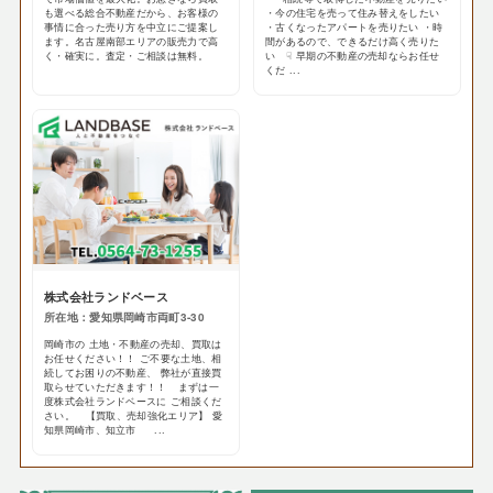
も選べる総合不動産だから、お客様の
・今の住宅を売って住み替えをしたい
事情に合った売り方を中立にご提案し
・古くなったアパートを売りたい ・時
ます。名古屋南部エリアの販売力で高
間があるので、できるだけ高く売りた
く・確実に。査定・ご相談は無料。
い ☟ 早期の不動産の売却ならお任せ
くだ ...
株式会社ランドベース
所在地：愛知県岡崎市両町3-30
岡崎市の 土地・不動産の売却、買取は
お任せください！！ ご不要な土地、相
続してお困りの不動産、 弊社が直接買
取らせていただきます！！ まずは一
度株式会社ランドベースに ご相談くだ
さい。 【買取、売却強化エリア】 愛
知県岡崎市、知立市 ...