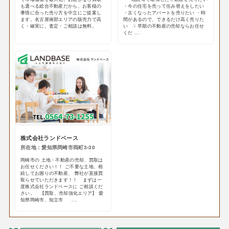
も選べる総合不動産だから、お客様の
・今の住宅を売って住み替えをしたい
事情に合った売り方を中立にご提案し
・古くなったアパートを売りたい ・時
ます。名古屋南部エリアの販売力で高
間があるので、できるだけ高く売りた
く・確実に。査定・ご相談は無料。
い ☟ 早期の不動産の売却ならお任せ
くだ ...
株式会社ランドベース
所在地：愛知県岡崎市両町3-30
岡崎市の 土地・不動産の売却、買取は
お任せください！！ ご不要な土地、相
続してお困りの不動産、 弊社が直接買
取らせていただきます！！ まずは一
度株式会社ランドベースに ご相談くだ
さい。 【買取、売却強化エリア】 愛
知県岡崎市、知立市 ...