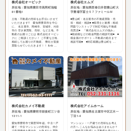
株式会社オービック
株式会社エムズ
所在地：愛知県豊田市高岡町池端
所在地：愛知県西春日井郡豊山町大
81番地1
字豊場字冨士５７ファミールＭ
土地・不動産の売却をお手伝いさせて
■豊山町・名古屋市の不動産買取・売
いただきます!! 愛知県豊田市を中心
却・相続・相談■ ■税理士と連携：相続
に、 名古屋市、岡崎市、安城市、刈谷
問題ワンストップで対応可能な不動産
市の 空き家買取、売却、など土地、不
売買店■ 『株式会社エムズの強み』
動産のお困りごとは 株式会社オービッ
■相続税などの税金問題の相談可能■ ■
クに ご相談ください！ ご不要な土地、
税金面のサポート～不動産の処分まで
相続してお困りの不動産、 弊社が直接
相談可能■ ■対応範囲は豊山町を ...
買取らせていただきます！！ &nb ...
株式会社カメイ不動産
株式会社アイムホーム
所在地：愛知県豊明市前後町三ツ谷
所在地：愛知県名古屋市中区正木一
1311-1
丁目1-4
愛知県豊明市で業歴50年超。中古一戸
マンション・一戸建ての売却をお考え
建て・中古マンションの売却を、仲介
の方へ こんなお悩みはありませんか？
で市場価値を最大化。お急ぎなら買取
・相続等で取得した不動産を売りたい