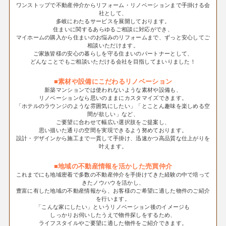
ワンストップで不動産仲介からリフォーム・リノベーションまで手掛ける会
社として、
多岐にわたるサービスを展開しております。
住まいに関するあらゆるご相談に対応ができ、
マイホームの購入から住まいのお悩みのリフォームまで、ずっと安心してご
相談いただけます。
ご家族皆様の安心の暮らしを守る住まいのパートナーとして、
どんなことでもご相談いただける会社を目指してまいりました！
■素材や設備にこだわるリノベーション
新築マンションでは使われないような素材や設備も、
リノベーションなら思いのままにカスタマイズできます。
「ホテルのラウンジのような雰囲気にしたい」「とことん趣味を楽しめる空
間が欲しい」など、
ご要望に合わせて幅広い選択肢をご提案し、
思い描いた通りの空間を実現できるよう努めております。
設計・デザインから施工まで一貫して手掛け、迅速かつ高品質な仕上がりを
叶えます。
■地域の不動産情報を活かした売買仲介
これまでにも地域密着で多数の不動産仲介を手掛けてきた経験の中で培って
きたノウハウを活かし、
豊富に有した地域の不動産情報から、お客様のご希望に適した物件のご紹介
を行います。
「こんな家にしたい」というリノベーション後のイメージも
しっかりお伺いしたうえで物件探しをするため、
ライフスタイルやご要望に適した物件をご紹介できます。