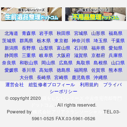
北海道
青森県
岩手県
秋田県
宮城県
山形県
福島県
茨城県
群馬県
栃木県
東京都
神奈川県
埼玉県
千葉県
新潟県
長野県
山梨県
富山県
石川県
福井県
愛知県
静岡県
三重県
岐阜県
大阪府
滋賀県
京都府
兵庫県
奈良県
和歌山県
岡山県
広島県
鳥取県
島根県
山口県
愛媛県
香川県
高知県
徳島県
福岡県
佐賀県
熊本県
大分県
長崎県
宮崎県
鹿児島県
沖縄県
運営会社
総監修者プロフィール
利用規約
プライバ
シーポリシー
© copyright 2020
損をしないシリーズ 中古住宅売却専門
ドットコム
. All rights reserved.
Powered by
株式会社アリアクランソーシャル
TEL.03-
5961-0525 FAX.03-5961-0526