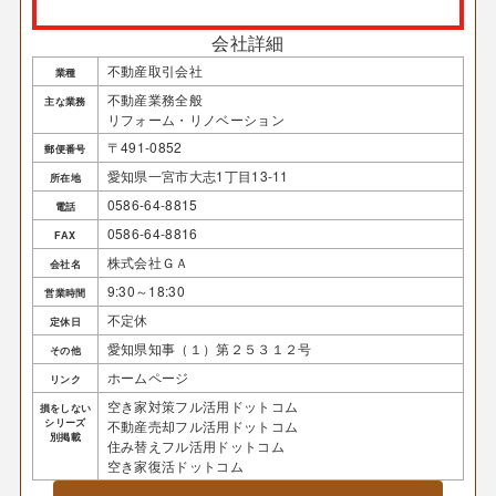
会社詳細
不動産取引会社
業種
不動産業務全般
主な業務
リフォーム・リノベーション
〒491-0852
郵便番号
愛知県一宮市大志1丁目13-11
所在地
0586-64-8815
電話
0586-64-8816
FAX
株式会社ＧＡ
会社名
9:30～18:30
営業時間
不定休
定休日
愛知県知事（１）第２５３１２号
その他
ホームページ
リンク
空き家対策フル活用ドットコム
損をしない
シリーズ
不動産売却フル活用ドットコム
別掲載
住み替えフル活用ドットコム
空き家復活ドットコム