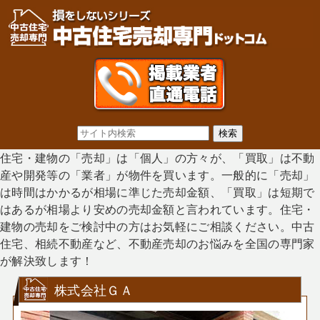
住宅・建物の「売却」は「個人」の方々が、「買取」は不動
産や開発等の「業者」が物件を買います。一般的に「売却」
は時間はかかるが相場に準じた売却金額、「買取」は短期で
はあるが相場より安めの売却金額と言われています。住宅・
建物の売却をご検討中の方はお気軽にご相談ください。中古
住宅、相続不動産など、不動産売却のお悩みを全国の専門家
が解決致します！
株式会社ＧＡ