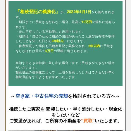
「相続登記の義務化」
2024年4月1日
が、
から施行されま
す。
・期限までに手続きを行わない場合、最高で
の過料に処せら
10万円
れます。
・既に所有している不動産にも適用されます。
・期限は「自己のために相続の開始があったこと及び所有権を取得
したことを知った日から
」になります。
3年以内
・住所変更した場合も不動産登記が義務化され、
に手続き
2年以内
をしなければ最高で
の過料に処せられます。
5万円
売却するときや担保に差し出す場合にすぐに手続きができない場合
がございます。
相続登記の義務化によって、土地を相続したときはできるだけ早く
相続登記をするようおすすめいたします。
～
空き家・中古住宅の売却
を検討されている方へ～
相続したご実家を 売却したい・
早く処分したい・現金化
をしたい など
ご要望があれば、ご所有の不動産を
“買取”
いたします。