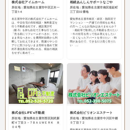
株式会社アイムホーム
相続あんしんサポートなごや
所在地：愛知県名古屋市中区正木一
所在地：愛知県名古屋市南区堤起町
丁目1-4
三丁目32番地
名古屋市中区の株式会社アイムホーム
愛知県名古屋市南区・緑区・熱田区で
は、中古住宅の売却相談・無料査定を
マンション・一戸建ての売却をお考え
行う不動産会社です。建設業許可
の方へ こんなお悩みはありませんか？
（般-5）を持ち自社で工事を行うため、
・相続等で取得した不動産を売りたい
「売る前にリフォームすべきか、その
・今の住宅を売って住み替えをしたい
まま売るべきか」を費用対効果から判
・古くなったアパートを売りたい ・時
断してお伝えできます。雨漏りやシロ
間があるので、できるだけ高く売りた
アリに気づかないまま売却を進めて契
い ...
約不適合責任を問われる、税金の相談
をせずに進めて ...
株式会社LIFE’s不動産
株式会社ビリオンエステート
所在地：愛知県名古屋市西区則武新
所在地：愛知県名古屋市中川区中郷
町４丁目３－７ＢＡＵＷＥＲＫ ８
５丁目７２
０４号
愛知県名古屋市中川区で 中古住宅の売