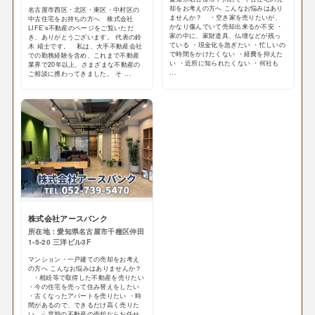
却をお考えの方へ こんなお悩みはあり
名古屋市西区・北区・東区・中村区の
ませんか？ ・空き家を売りたいが、
中古住宅をお持ちの方へ 株式会社
かなり傷んでいて売却出来るか不安 ・
LIFE’s不動産のページをご覧いただ
家の中に、家財道具、仏壇などが残っ
き、ありがとうございます。 代表の鈴
ている ・現金化を急ぎたい ・忙しいの
木 靖士です。 私は、大手不動産会社
で時間をかけたくない ・経費を抑えた
での勤務経験を含め、これまで不動産
い ・近所に知られたくない ・何社も
業界で20年以上、さまざまな不動産の
...
ご相談に携わってきました。 そ ...
株式会社アースバンク
所在地：愛知県名古屋市千種区仲田
1-5-20 三洋ビル3F
マンション・一戸建ての売却をお考え
の方へ こんなお悩みはありませんか？
・相続等で取得した不動産を売りたい
・今の住宅を売って住み替えをしたい
・古くなったアパートを売りたい ・時
間があるので、できるだけ高く売りた
い ☟ 早期の不動産の売却ならお任せ