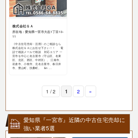
株式会社ＧＡ
所在地：愛知県一宮市大志1丁目13-
11
《中古住宅売却・活用》のご相談なら
株式会社ＧＡにお任せ下さい！！ 電
話で相談メールで相談 対応エリア 一
宮市を中心に名古屋市（守山区、名東
区、北区、西区、中村区）、 江南市、
岩倉市、小牧市、北名古屋市、春日井
市、豊山町、扶桑町。 &n ...
1 / 2
1
2
»
愛知県『一宮市』近隣の中古住宅売却に
強い業者5選