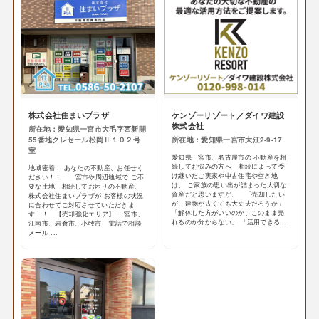
株式会社住まいプラザ
ケンゾーリゾート／ダイワ建設
株式会社
所在地：愛知県一宮市大毛字西新開
55番地クレセール松岡Ⅱ１０２号
所在地：愛知県一宮市大江2-9-17
室
愛知県一宮市、名古屋市の 不動産を相
続してお悩みの方へ 相続によって受
地域密着！ あなたの不動産、お任せく
け継いだご実家や中古住宅や空き地
ださい！！ 一宮市や周辺地域で ご不
は、 ご家族の思い出が詰まった大切な
要な土地、相続してお困りの不動産、
資産だと思いますが、 「売却したい
株式会社住まいプラザが お客様の状況
が、建物が古くても大丈夫だろうか」
に合わせてご対応させていただきま
「解体した方がいいのか、このまま売
す！！ 【売却強化エリア】 一宮市、
れるのか分からない」 「活用できる ...
江南市、岩倉市、小牧市 電話で相談
メール ...