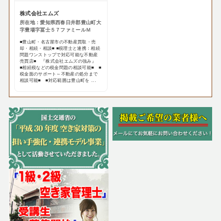
株式会社エムズ
所在地：愛知県西春日井郡豊山町大
字豊場字冨士５７ファミールＭ
■豊山町・名古屋市の不動産買取・売
却・相続・相談■ ■税理士と連携：相続
問題ワンストップで対応可能な不動産
売買店■ 『株式会社エムズの強み』
■相続税などの税金問題の相談可能■ ■
税金面のサポート～不動産の処分まで
相談可能■ ■対応範囲は豊山町を ...