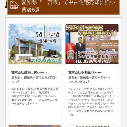
愛知県『一宮市』で中古住宅売却に強い
業者5選
株式会社建築工房sakura
株式会社不動産Library
所在地： 愛知県一宮市文京2丁目4-
所在地：愛知県一宮市本町4-4-1
17 1F
マルゲンビル2F
はじめまして 愛知の 株式会社建築工房
マンション・一戸建ての売却をお考え
sakuraでございます。 地域密着！
の方へ こんなお悩みはありませんか？
お電話でのお問い合わせはこちらから
・相続等で取得した不動産を売りたい
☎ 0120-396-150 ～どんな理由で売
・今の住宅を売って住み替えをしたい
却をお考えですか？～ ...
・古くなったアパートを売りたい ・時
間があるので、できるだけ高く売りた
い ☟ 早期の不動産の売却ならお任せ
くだ ...