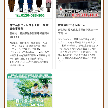
株式会社フォレスト工房 一級建
株式会社アイムホーム
築士事務所
所在地：愛知県名古屋市中区正木一
所在地：愛知県知多郡東浦町森岡中
丁目1-4
町21-14
マンション・一戸建ての売却をお考え
の方へ こんなお悩みはありませんか？
■知多郡・大府市の不動産買取・売却・
・相続等で取得した不動産を売りたい
リフォーム■ ■一級建築士在籍：買取～
・今の住宅を売って住み替えをしたい
リフォームまで幅広くご提案■
・古くなったアパートを売りたい ・時
『フォレスト工房の強み』 ■自社施工
間があるので、できるだけ高く売りた
の建設用地を直接高価買取■ 不動産を売
い ☟ 早期の不動産の売却ならお任せ
却する際に発生する仲介費用等のコス
くだ ...
トを フォレスト工房では全額買取価格
に上乗せ出 ...