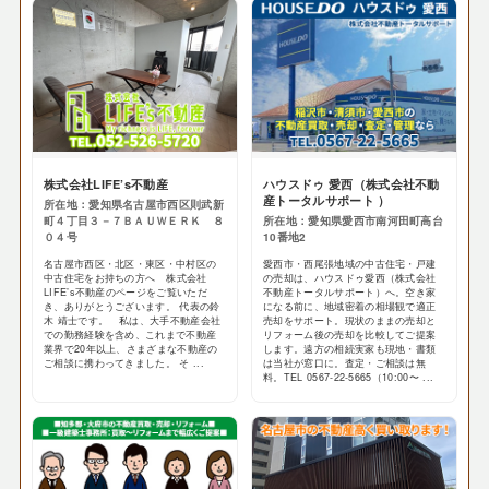
株式会社LIFE’s不動産
ハウスドゥ 愛西（株式会社不動
産トータルサポート ）
所在地：愛知県名古屋市西区則武新
町４丁目３－７ＢＡＵＷＥＲＫ ８
所在地：愛知県愛西市南河田町高台
０４号
10番地2
名古屋市西区・北区・東区・中村区の
愛西市・西尾張地域の中古住宅・戸建
中古住宅をお持ちの方へ 株式会社
の売却は、ハウスドゥ愛西（株式会社
LIFE’s不動産のページをご覧いただ
不動産トータルサポート）へ。空き家
き、ありがとうございます。 代表の鈴
になる前に、地域密着の相場観で適正
木 靖士です。 私は、大手不動産会社
売却をサポート。現状のままの売却と
での勤務経験を含め、これまで不動産
リフォーム後の売却を比較してご提案
業界で20年以上、さまざまな不動産の
します。遠方の相続実家も現地・書類
ご相談に携わってきました。 そ ...
は当社が窓口に。査定・ご相談は無
料。TEL 0567-22-5665（10:00〜 ...