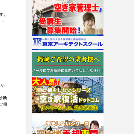
ます。
..
ムが
、
診断
ご相