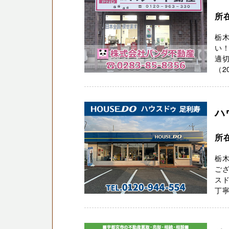
所在
栃
い！
適
（2
ハ
所
栃
ござ
スド
丁寧