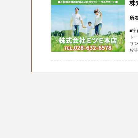
株
所
■宇
トー
ワン
お手