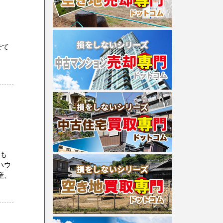
せて
アも
ハウ
産、