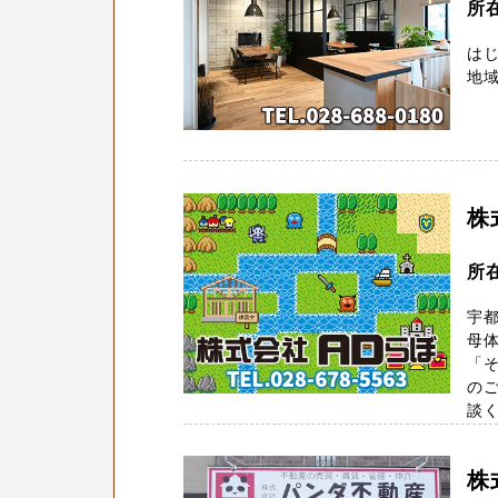
所
はじ
地域
株
所
宇
母
「
の
談くだ
株