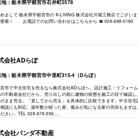
在地：栃木県宇都宮市石井町2578
めまして 栃木県宇都宮市の K-LIVING 株式会社川堀工務店でござい
密着！ お電話でのお問い合わせはこちらから ☎ 028-688-0180 .
式会社ADらぼ
在地：栃木県宇都宮市中里町315-4（Dらぼ）
都宮市で中古住宅を売るなら株式会社ADらぼへ。設計施工・リフォー
体の不動産会社だから、売り出しの前に建物の状態を施工の目で確認し
そのまま売る」「直してから売る」を具体的に比較できます。中古住宅
ご相談にも対応。築年数が経った家、傷みが気になる家の売却もまずは
さい。TEL 028-678-556 ...
式会社パンダ不動産