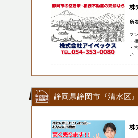
株
所
マ
・
・
い 
静岡県静岡市『清水区
株