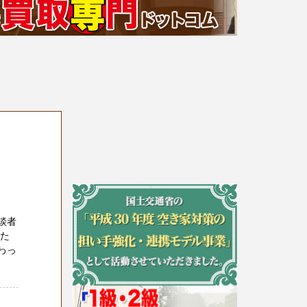
談者
私た
わっ