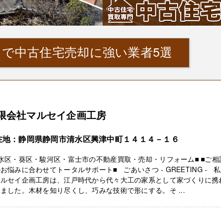
』で中古住宅売却に強い業者5選
限会社マルセイ企画工房
在地：静岡県静岡市清水区興津中町１４１４－１６
水区・葵区・駿河区・富士市の不動産買取・売却・リフォーム■ ■ご相
お悩みに合わせてトータルサポート■ ごあいさつ - GREETING - 
マルセイ企画工房は、江戸時代から代々大工の家系として家づくりに携
ました。木材を知り尽くし、巧みな技術で形にする。そ ...