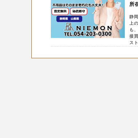
所在
静
上
も
接
スト