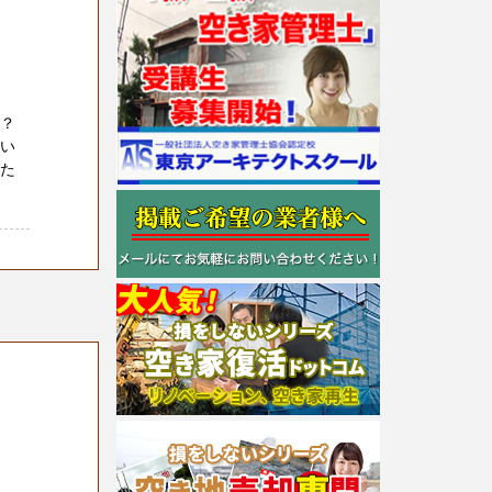
か？
たい
りた