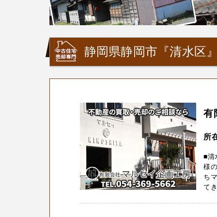
静岡県静岡市『清水区
有
所
■清
様の
ち
てき