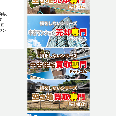
年以
て
の直
ワン