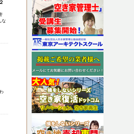
２
密
んな
わ