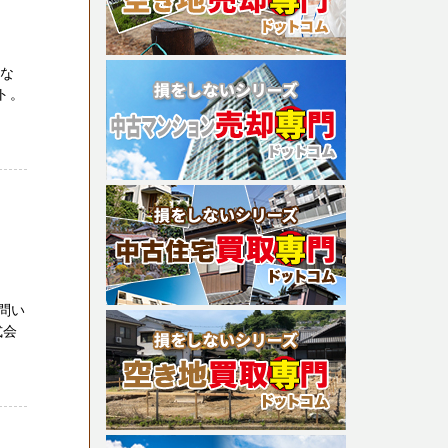
みな
ト。
問い
式会