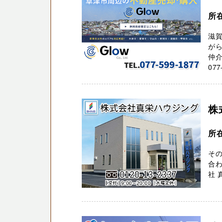
所
滋賀
が
仲介
077
株
所
そ
合わ
社 