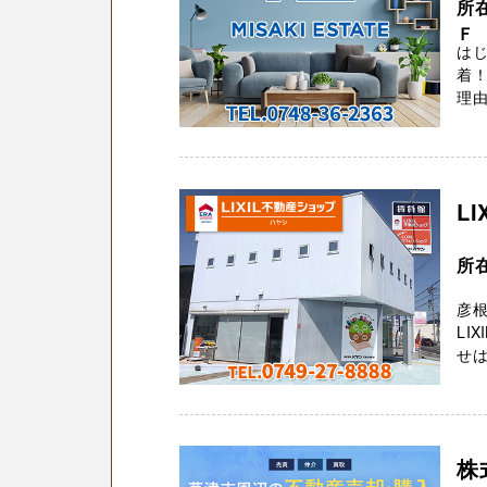
所
Ｆ
はじ
着！
理由
L
所在
彦
LI
せは
株