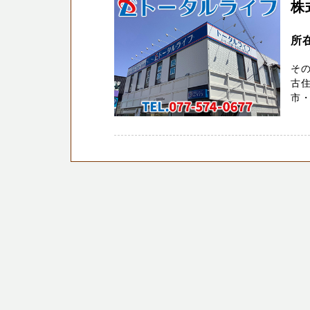
株
所
その
古
市・