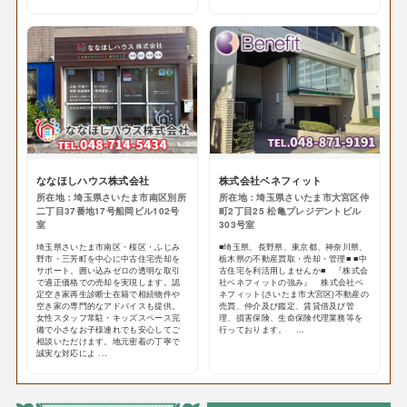
ななほしハウス株式会社
株式会社ベネフィット
所在地：埼玉県さいたま市南区別所
所在地：埼玉県さいたま市大宮区仲
二丁目37番地17号船岡ビル102号
町2丁目25 松亀プレジデントビル
室
303号室
埼玉県さいたま市南区・桜区・ふじみ
■埼玉県、長野県、東京都、神奈川県、
野市・三芳町を中心に中古住宅売却を
栃木県の不動産買取・売却・管理■ ■中
サポート。囲い込みゼロの透明な取引
古住宅を利活用しませんか■ 『株式会
で適正価格での売却を実現します。認
社ベネフィットの強み』 株式会社ベ
定空き家再生診断士在籍で相続物件や
ネフィット(さいたま市大宮区)不動産の
空き家の専門的なアドバイスも提供。
売買、仲介及び鑑定、賃貸借及び管
女性スタッフ常駐・キッズスペース完
理、損害保険、生命保険代理業務等を
備で小さなお子様連れでも安心してご
行っております。 ...
相談いただけます。地元密着の丁寧で
誠実な対応によ ...