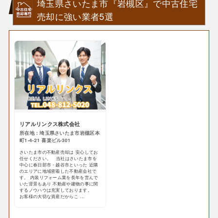
埼玉県さいたま市『岩槻区』で中古住宅
売却に強い業者5選
リアルリンクス株式会社
所在地：埼玉県さいたま市岩槻区本
町1-4-21 喜楽ビル301
さいたま市の不動産売却は 安心してお
任せください。 当社はさいたま市を
中心に春日部市・越谷市といった 近隣
のエリアに地域密着した不動産会社で
す。 内装リフォーム業を長年を営んで
いた背景もあり 不動産や建物の事に関
するノウハウは充実しております。
お客様の大切な資産だからこ ...