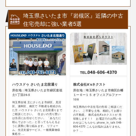
埼玉県さいたま市『岩槻区』近隣の中古
住宅売却に強い業者5選
ハウスドゥ さいたま北宿通り
株式会社A’sネクスト
所在地：埼玉県さいたま市緑区道祖
所在地：埼玉県さいたま市南区白幡
土1丁目26-5
１ー６ー１５ オフィスアルファー
106
埼玉県全域 主にさいたま市緑区、見沼
区、浦和区、南区で 不動産を相続され
埼玉県内の中古住宅の売却 ご相談くだ
た方 ハウスドゥ さいたま北宿通りまで
さい。 ご不要な土地、相続してお困り
ご相談ください。 住まいの売り買い
の不動産、 株式会社A’sネクストが 売
は当店にお任せください。 「あなたに
却致します！！ お電話でのお問い合
頼んでよかった」と言ってもらえるよ
わせはこちらから phone_in_talk 048-
うに真摯に取り組みます。 リフォー
606-4370 こんなお悩みはありません
ム、生活支援サービス、一般廃棄物収
か？ ...
集処分 ...