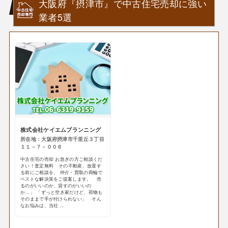
大阪府『摂津市』で中古住宅売却に強い
業者5選
株式会社ケイエムプランニング
所在地：大阪府摂津市千里丘３丁目
１１－７－００６
中古住宅の売却 お急ぎの方ご相談くだ
さい！査定無料 その不動産、放置す
る前にご相談を。 仲介・買取の両輪で
ベストな解決策をご提案します。 売
るのがいいのか、貸すのがいいの
か…」 「ずっと空き家だけど、荷物も
そのままで手が付けられない」 そん
なお悩みは、当社 ...