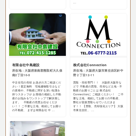
...
有限会社中島建設
株式会社Connection
所在地：大阪府泉南郡熊取町大久保
所在地：大阪府大阪市東住吉区針中
南2丁目10-5
野２丁目12-11
中古住宅の売却 お急ぎの方ご相談くだ
買取・売却専門！！ 大阪府大阪市な
さい！査定無料 宅地建物取引士など
どで 不動産の買取、売却など土地・不
の資格や、不動産に関する深い知識を
動産のお困りごとは 株式会社
持つスタッフが お客様の相続した不動
Connectionに ご相談ください！ ご不
産のお悩みをワンストップで解決致し
要な土地、相続してお困りの不動産、
ます。 不動産の売買お任せくださ
弊社が直接買取らせていただきま
い！！ ご不要な土地、相続してお困り
す！！ 【買取、売却強化エリア】 大阪
の不動産、 まずは有限会社 中 ...
市東住吉区、 ...