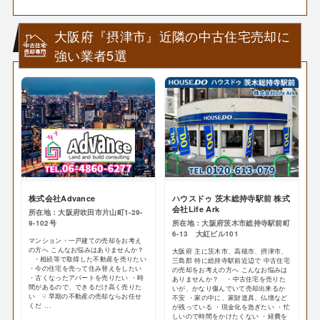
大阪府『摂津市』近隣の中古住宅売却に
強い業者5選
株式会社Advance
ハウスドゥ 茨木総持寺駅前 株式
会社Life Ark
所在地：大阪府吹田市片山町1-29-
9-102号
所在地：大阪府茨木市総持寺駅前町
6-13 大紅ビル101
マンション・一戸建ての売却をお考え
の方へ こんなお悩みはありませんか？
大阪府 主に茨木市、高槻市、摂津市、
・相続等で取得した不動産を売りたい
三島郡 特に総持寺駅前近辺で 中古住宅
・今の住宅を売って住み替えをしたい
の売却をお考えの方へ こんなお悩みは
・古くなったアパートを売りたい ・時
ありませんか？ ・中古住宅を売りた
間があるので、できるだけ高く売りた
いが、かなり傷んでいて売却出来るか
い ☟ 早期の不動産の売却ならお任せ
不安 ・家の中に、家財道具、仏壇など
くだ ...
が残っている ・現金化を急ぎたい ・忙
しいので時間をかけたくない ・経費を