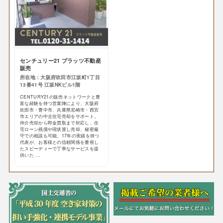
センチュリー21 プラッツ不動産
販売
所在地：大阪府吹田市江坂町1丁目
13番41号 江坂NKビル1階
CENTURY21の販売ネットワークと豊
富な経験を持つ営業陣により、大阪府
吹田市・豊中市、兵庫県尼崎市・西宮
市エリアの中古住宅売却をサポート。
仲介売却から即金買取まで対応し、住
宅ローン残債や現状渡し売却、秘密厳
守での相談も可能。17年の実績を持つ
代表が、お客様との信頼関係を重視し
たスピーディーで丁寧なサービスを提
供いた ...