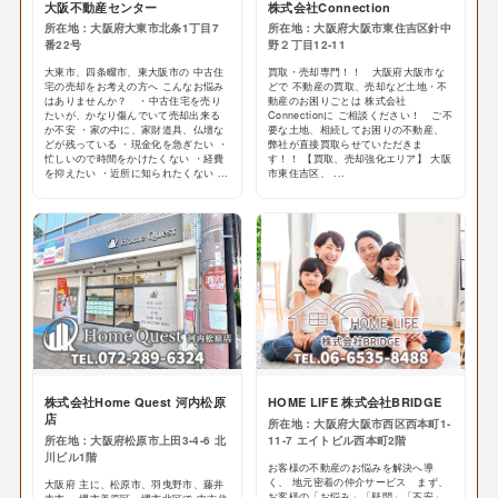
大阪不動産センター
株式会社Connection
所在地：大阪府大東市北条1丁目7
所在地：大阪府大阪市東住吉区針中
番22号
野２丁目12-11
大東市、四条畷市、東大阪市の 中古住
買取・売却専門！！ 大阪府大阪市な
宅の売却をお考えの方へ こんなお悩み
どで 不動産の買取、売却など土地・不
はありませんか？ ・中古住宅を売り
動産のお困りごとは 株式会社
たいが、かなり傷んでいて売却出来る
Connectionに ご相談ください！ ご不
か不安 ・家の中に、家財道具、仏壇な
要な土地、相続してお困りの不動産、
どが残っている ・現金化を急ぎたい ・
弊社が直接買取らせていただきま
忙しいので時間をかけたくない ・経費
す！！ 【買取、売却強化エリア】 大阪
を抑えたい ・近所に知られたくない ...
市東住吉区、 ...
株式会社Home Quest 河内松原
HOME LIFE 株式会社BRIDGE
店
所在地：大阪府大阪市西区西本町1-
所在地：大阪府松原市上田3-4-6 北
11-7 エイトビル西本町2階
川ビル1階
お客様の不動産のお悩みを解決へ導
く、 地元密着の仲介サービス まず、
大阪府 主に、松原市、羽曳野市、藤井
お客様の「お悩み」「疑問」「不安」