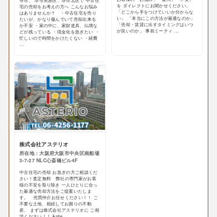
寺市、 堺市美原区、堺市北区で 中古住
を ダイレクトにお聞かせください。
宅の売却をお考えの方へ こんなお悩み
「どこから手をつけていいか分からな
はありませんか？ ・中古住宅を売り
い」 「本当にこの方法が最適なのか」
たいが、かなり傷んでいて売却出来る
「売却・賃貸に出すタイミングはいつ
か不安 ・家の中に、家財道具、仏壇な
が良いのか」 事前ミーティ ...
どが残っている ・現金化を急ぎたい ・
忙しいので時間をかけたくない ・経費
...
株式会社アステリオ
所在地：大阪府大阪市中央区南船場
3-7-27 NLC心斎橋ビル4F
中古住宅の売却 お急ぎの方ご相談くだ
さい！査定無料 弊社の専門家がお客
様の不安を取り除き 一人ひとりに合っ
た最適な売却方法をご提案いたしま
す。 売買仲介お任せください！！ ご
不要な土地、相続してお困りの不動
産、 まずは株式会社アステリオに ご相
談ください！！ &nbs ...