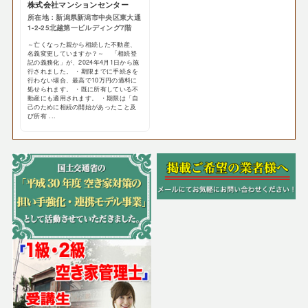
株式会社マンションセンター
所在地：新潟県新潟市中央区東大通
1-2-25北越第一ビルディング7階
～亡くなった親から相続した不動産、
名義変更していますか？～ 「相続登
記の義務化」が、2024年4月1日から施
行されました。 ・期限までに手続きを
行わない場合、最高で10万円の過料に
処せられます。 ・既に所有している不
動産にも適用されます。 ・期限は「自
己のために相続の開始があったこと及
び所有 ...