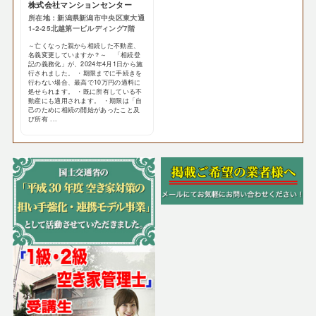
株式会社マンションセンター
所在地：新潟県新潟市中央区東大通
1-2-25北越第一ビルディング7階
～亡くなった親から相続した不動産、
名義変更していますか？～ 「相続登
記の義務化」が、2024年4月1日から施
行されました。 ・期限までに手続きを
行わない場合、最高で10万円の過料に
処せられます。 ・既に所有している不
動産にも適用されます。 ・期限は「自
己のために相続の開始があったこと及
び所有 ...