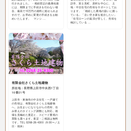
行されました。 ・相続登記の義務化後
訪市、富士見町、原村を中心に、 土
には、期限までに手続きを行わない場
地・中古住宅の売却をサポートしてお
合、最高で10万円の過料に処せられま
ります。 「相続した農地の扱いに困っ
すので、お早めに変更の手続きをお勧
ている」「古い空き家を処分したい」
めいたします。 マンシ ...
「住宅ローンの返済が苦しく、売却を
検討している ...
有限会社さくら土地建物
所在地：長野県上田市中央西1丁目
10番21号
上田市・東御市の中古住宅・一戸建て
の売却は、有限会社さくら土地建物
へ。お住まいになりながらの売却、住
み替えのタイミング調整にも対応。相
場を見極めた査定と、スピード重視の
買取も選べます。査定・ご相談は無料
です。TEL 0268-26-4300（9:00〜／土
日・祝休）