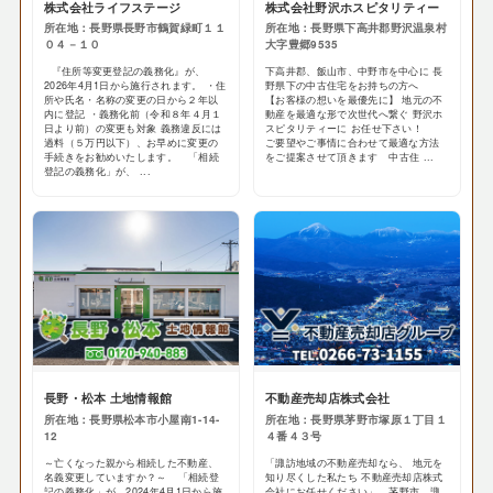
株式会社ライフステージ
株式会社野沢ホスピタリティー
所在地：長野県長野市鶴賀緑町１１
所在地：長野県下高井郡野沢温泉村
０４－１０
大字豊郷9535
『住所等変更登記の義務化』が、
下高井郡、飯山市、中野市を中心に 長
2026年4月1日から施行されます。 ・住
野県下の中古住宅をお持ちの方へ
所や氏名・名称の変更の日から２年以
【お客様の想いを最優先に】 地元の不
内に登記 ・義務化前（令和８年４月１
動産を最適な形で次世代へ繋ぐ 野沢ホ
日より前）の変更も対象 義務違反には
スピタリティーに お任せ下さい！
過料（５万円以下）、お早めに変更の
ご要望やご事情に合わせて最適な方法
手続きをお勧めいたします。 「相続
をご提案させて頂きます 中古住 ...
登記の義務化」が、 ...
長野・松本 土地情報館
不動産売却店株式会社
所在地：長野県松本市小屋南1-14-
所在地：長野県茅野市塚原１丁目１
12
４番４３号
～亡くなった親から相続した不動産、
「諏訪地域の不動産売却なら、 地元を
名義変更していますか？～ 「相続登
知り尽くした私たち 不動産売却店株式
記の義務化」が、2024年4月1日から施
会社にお任せください」 茅野市、諏