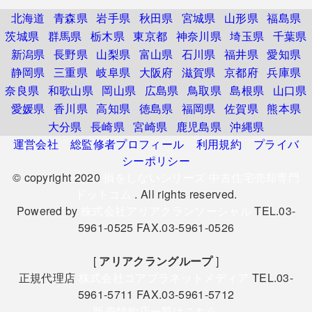
北海道
青森県
岩手県
秋田県
宮城県
山形県
福島県
茨城県
群馬県
栃木県
東京都
神奈川県
埼玉県
千葉県
新潟県
長野県
山梨県
富山県
石川県
福井県
愛知県
静岡県
三重県
岐阜県
大阪府
滋賀県
京都府
兵庫県
奈良県
和歌山県
岡山県
広島県
鳥取県
島根県
山口県
愛媛県
香川県
高知県
徳島県
福岡県
佐賀県
熊本県
大分県
長崎県
宮崎県
鹿児島県
沖縄県
運営会社
総監修者プロフィール
利用規約
プライバ
シーポリシー
© copyright 2020
損をしないシリーズ 中古住宅売却専門
ドットコム
. All rights reserved.
Powered by
株式会社アリアクランソーシャル
TEL.03-
5961-0525 FAX.03-5961-0526
[
アリアクラングループ
]
正規代理店
株式会社コアプラネットメディア
TEL.03-
5961-5711 FAX.03-5961-5712
販売特約店一覧はこちら