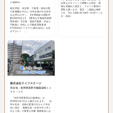
</span>
み替えのタイミング調整にも対応。相
場を見極めた査定と、スピード重視の
東京23区・埼玉県・千葉県・神奈川県
買取も選べます。査定・ご相談は無料
の首都圏を中心に 日本全国の中古住宅
です。TEL 0268-26-4300（9:00〜／土
をお持ちの方へ 【年間相談＆買取件
日・祝休）
数3000件以上】 【豊富な不動産高額買
取実績】 空き家・相続不動産・訳あり
不動産に 特化した不動産買取業者
KTERAS(ケーテラス)株式会社に お任
せ下さい！ ...
株式会社ライフステージ
所在地：長野県長野市鶴賀緑町１１
０４－１０
『住所等変更登記の義務化』が、
2026年4月1日から施行されます。 ・住
所や氏名・名称の変更の日から２年以
内に登記 ・義務化前（令和８年４月１
日より前）の変更も対象 義務違反には