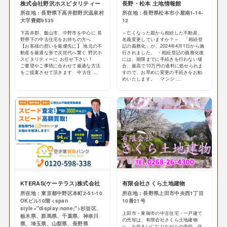
株式会社野沢ホスピタリティー
長野・松本 土地情報館
所在地：長野県下高井郡野沢温泉村
所在地：長野県松本市小屋南1-14-
大字豊郷9535
12
下高井郡、飯山市、中野市を中心に 長
～亡くなった親から相続した不動産、
野県下の中古住宅をお持ちの方へ
名義変更していますか？～ 「相続登
【お客様の想いを最優先に】 地元の不
記の義務化」が、2024年4月1日から施
動産を最適な形で次世代へ繋ぐ 野沢ホ
行されました。 ・相続登記の義務化後
スピタリティーに お任せ下さい！
には、期限までに手続きを行わない場
ご要望やご事情に合わせて最適な方法
合、最高で10万円の過料に処せられま
をご提案させて頂きます 中古住 ...
すので、お早めに変更の手続きをお勧
めいたします。 マンシ ...
KTERAS(ケーテラス)株式会社
有限会社さくら土地建物
所在地：東京都中野区本町2-51-10
所在地：長野県上田市中央西1丁目
OKビル10階 <span
10番21号
style="display:none;">杉並区、
上田市・東御市の中古住宅・一戸建て
栃木県、群馬県、千葉県、神奈川
の売却は、有限会社さくら土地建物
県、埼玉県、山梨県、長野県
へ。お住まいになりながらの売却、住