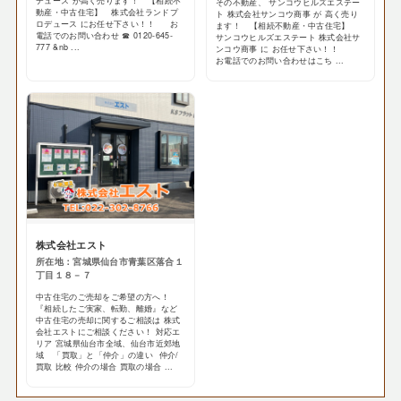
デュース が高く売ります！ 【相続不
その不動産、 サンコウヒルズエステー
動産・中古住宅】 株式会社ランドプ
ト 株式会社サンコウ商事 が 高く売り
ロデュース にお任せ下さい！！ お
ます！ 【相続不動産・中古住宅】
電話でのお問い合わせ ☎ 0120-645-
サンコウヒルズエステート 株式会社サ
777 &nb ...
ンコウ商事 に お任せ下さい！！
お電話でのお問い合わせはこち ...
株式会社エスト
所在地：宮城県仙台市青葉区落合１
丁目１８－７
中古住宅のご売却をご希望の方へ！
『相続したご実家、転勤、離婚』など
中古住宅の売却に関するご相談は 株式
会社エストにご相談ください！ 対応エ
リア 宮城県仙台市全域、仙台市近郊地
域 「買取」と「仲介」の違い 仲介/
買取 比較 仲介の場合 買取の場合 ...