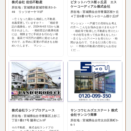
株式会社 佐伯不動産
ピタットハウス桜ヶ丘店 エス
ケーコーディアル株式会社
所在地：宮城県多賀城市桜木3-3-
49 リッツオーヤマ2F
所在地：宮城県仙台市青葉区桜ケ丘
４丁目6番10号シャローム桜ケ丘2F
～亡くなった親から相続した不動産、
名義変更していますか？～ 「相続登
マンション・一戸建ての売却をお考え
記の義務化」が、2024年4月1日から施
の方へ こんなお悩みはありませんか？
行されました。 ・相続登記の義務化後
・相続等で取得した不動産を売りたい
には、期限までに手続きを行わない場
・今の住宅を売って住み替えをしたい
合、最高で10万円の過料に処せられま
・古くなったアパートを売りたい ・時
すので、お早めに変更の手続きをお勧
間があるので、できるだけ高く売りた
めいたします。 マンシ ...
い ☟ 早期の不動産の売却ならお任せ
くだ ...
株式会社ランドプロデュース
サンコウヒルズエステート 株式
会社サンコウ商事
所在地：宮城県仙台市青葉区上杉二
丁目1番27号 陽和ビル3F
所在地：宮城県仙台市太白区長町3-
6-1
その不動産、 株式会社ランドプロ