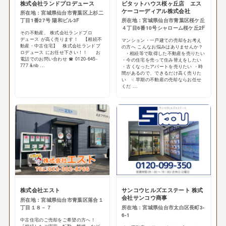
株式会社ランドプロデュース
ピタットハウス桜ヶ丘店 エス
ケーコーディアル株式会社
所在地：宮城県仙台市青葉区上杉二
丁目1番27号 陽和ビル3F
所在地：宮城県仙台市青葉区桜ケ丘
４丁目6番10号シャローム桜ケ丘2F
その不動産、 株式会社ランドプロ
デュース が高く売ります！ 【相続不
マンション・一戸建ての売却をお考え
動産・中古住宅】 株式会社ランドプ
の方へ こんなお悩みはありませんか？
ロデュース にお任せ下さい！！ お
・相続等で取得した不動産を売りたい
電話でのお問い合わせ ☎ 0120-645-
・今の住宅を売って住み替えをしたい
777 &nb ...
・古くなったアパートを売りたい ・時
間があるので、できるだけ高く売りた
い ☟ 早期の不動産の売却ならお任せ
くだ ...
株式会社エスト
サンコウヒルズエステート 株式
会社サンコウ商事
所在地：宮城県仙台市青葉区落合１
丁目１８－７
所在地：宮城県仙台市太白区長町3-
6-1
中古住宅のご売却をご希望の方へ！