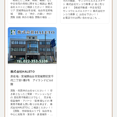
『相続したご実家、転勤、離婚』など
その不動産、 サンコウヒルズエステー
中古住宅の売却に関するご相談は 株式
ト 株式会社サンコウ商事 が 高く売り
会社エストにご相談ください！ 対応エ
ます！ 【相続不動産・中古住宅】
リア 宮城県仙台市全域、仙台市近郊地
サンコウヒルズエステート 株式会社サ
域 「買取」と「仲介」の違い 仲介/
ンコウ商事 に お任せ下さい！！
買取 比較 仲介の場合 買取の場合 ...
お電話でのお問い合わせはこち ...
株式会社HALETO
所在地：宮城県仙台市宮城野区宮千
代二丁目1番2号 アイランドビル2
階
買取・売買仲介お任せください！！ 空
き家となったご実家・マンションなど
の 居住用不動産だけでなく、 空き地・
収益物件・アパート・駐車場などの 事
業用不動産も買い取りが出来ます。 株
式会社HALETOに ご相談ください！！
【買取、売却強化エリア】 仙台市を
中心に名取市・富谷市・多賀城市・ ...