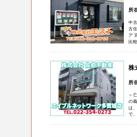
所
中古
古住
ア 
比較
株
所
～
の義
は
で、