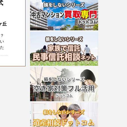
式
ケ丘
か？
たい
りた