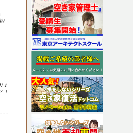
動
電話
売りま
ンコ