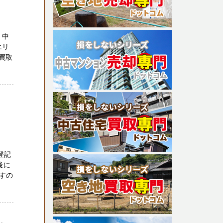
 中
エリ
買取
登記
後に
すの