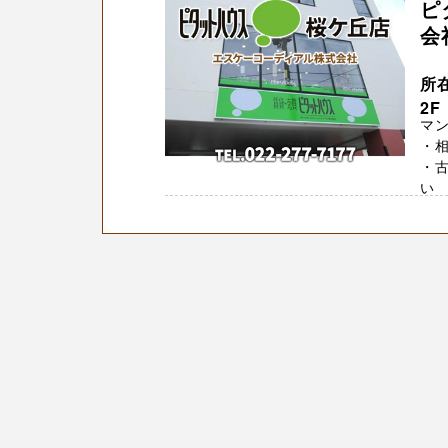
ピ
会
所
2F
マ
・
・
い 