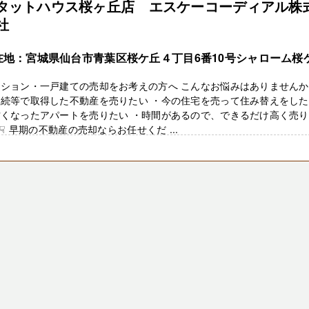
タットハウス桜ヶ丘店 エスケーコーディアル株
社
在地：宮城県仙台市青葉区桜ケ丘４丁目6番10号シャローム桜
ンション・一戸建ての売却をお考えの方へ こんなお悩みはありません
相続等で取得した不動産を売りたい ・今の住宅を売って住み替えをし
古くなったアパートを売りたい ・時間があるので、できるだけ高く売
☟ 早期の不動産の売却ならお任せくだ ...