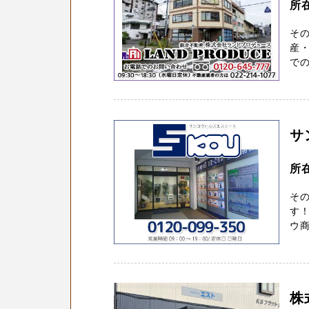
所
その
産
でのお
サ
所
その
す
ウ商
株