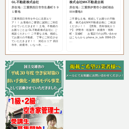
GL不動産株式会社
株式会社MK不動産企画
所在地：三重県四日市市生桑町５９
所在地：三重県伊勢市小俣町相合
１番地
556番地5
三重県四日市市を中心に北部エリ
ご不要な土地、相続してお困りの不動
ア！！ お客様のご要望に誠実にご対応
産、 株式会社MK不動産企画に ご相談
させていただきます！ 土地、不動産の
ください！！ 【買取、売却強化エリ
お困りごとは GL不動産株式会社に ご
ア】 伊勢市・松阪市・鈴鹿市・明和
相談ください！ ご不要な土地、相続し
町・玉城町 お電話でのお問い合わせ
てお困りの不動産、 丁寧にご対応させ
はこちらから phone_in_talk 0596-25-
ていただきます！！ 対応エリア 四日
...
市市、鈴鹿市、いなべ市、 ...