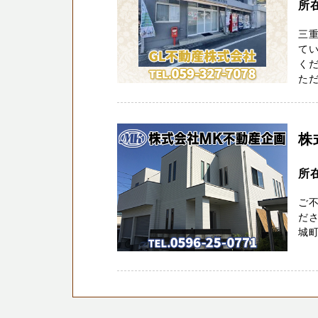
所
三
てい
くだ
ただ
株
所
ご不
だ
城町