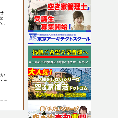
させ
相談
てい
談く
・玉