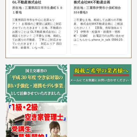
GL不動産株式会社
株式会社MK不動産企画
所在地：三重県四日市市生桑町５９
所在地：三重県伊勢市小俣町相合
１番地
556番地5
三重県四日市市を中心に北部エリ
ご不要な土地、相続してお困りの不動
ア！！ お客様のご要望に誠実にご対応
産、 株式会社MK不動産企画に ご相談
させていただきます！ 土地、不動産の
ください！！ 【買取、売却強化エリ
お困りごとは GL不動産株式会社に ご
ア】 伊勢市・松阪市・鈴鹿市・明和
相談ください！ ご不要な土地、相続し
町・玉城町 お電話でのお問い合わせ
てお困りの不動産、 丁寧にご対応させ
はこちらから phone_in_talk 0596-25-
ていただきます！！ 対応エリア 四日
...
市市、鈴鹿市、いなべ市、 ...