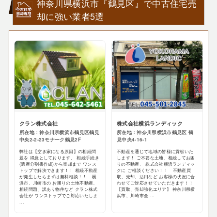
神奈川県横浜市『鶴見区』で中古住宅売
却に強い業者5選
クラン株式会社
株式会社横浜ランディック
所在地：神奈川県横浜市鶴見区鶴見
所在地：神奈川県横浜市鶴見区 鶴
中央2-2-23モナーク鶴見2F
見中央4-16-1
弊社は【空き家になる原因】の相続問
不動産を通じて地域の皆様に貢献いた
題を 得意としております。 相続手続き
します！ ご不要な土地、相続してお困
(遺産分割書作成)から売却まで ワンス
りの不動産、 株式会社横浜ランディッ
トップで解決できます！！ 相続不動産
クに ご相談ください！！ 不動産買
が発生したらまずは無料相談！！ 横
取、売却、活用など お客様の状況に合
浜市、川崎市の お困りの土地不動産、
わせてご対応させていただきます！！
相続問題、訳あり物件など クラン株式
【買取、売却強化エリア】 神奈川県横
会社が ワンストップでご対応いたしま
浜市、川崎市全 ...
...