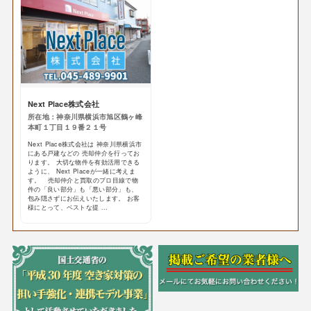
Next Place株式会社
所在地：神奈川県横浜市旭区鶴ヶ峰
本町１丁目１９番２１号
Next Place株式会社は 神奈川県横浜市
にある戸建などの 売却仲介を行ってお
ります。 大切な物件を有効活用できる
ように、 Next Placeが一緒に考えま
す。 売却仲介と買取のプロ目線で物
件の「良い部分」も「悪い部分」も、
包み隠さずにお伝えいたします。 お客
様にとって、ベストな提 ...