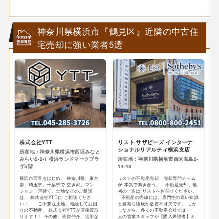
神奈川県横浜市『鶴見区』近隣の中古住
宅売却に強い業者5選
株式会社YTT
リスト サザビーズ インターナ
ショナルリアルティ横浜支店
所在地：神奈川県横浜市西区みなと
みらい2-2-1 横浜ランドマークプラ
所在地：神奈川県横浜市西区高島2-
ザ5階
14-10
横浜市西区をはじめ、 神奈川県、東京
リストの不動産売却 売却専門チーム
都、埼玉県、千葉県で 空き家、マン
が 本気で向き合う。 不動産売却、最
ション、戸建て、土地などのご相談
初の一歩は リストへお任せください。
は、 株式会社YTTに ご相談くださ
不動産の売却には、専門性の高い知識
い！！ ご不要な土地、相続してお困
と豊富な経験が必要不可欠です。 しか
りの不動産、 株式会社YTTが直接買取
しながら、多くの不動産会社では、一
ります！！ その他、売買仲介、活用な
人の営業スタッフが【購入希望者】と