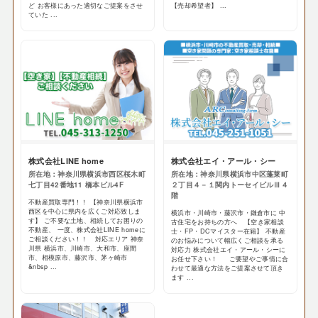
ど お客様にあった適切なご提案をさせ
【売却希望者】 ...
ていた ...
株式会社LINE home
株式会社エイ・アール・シー
所在地：神奈川県横浜市西区桜木町
所在地：神奈川県横浜市中区蓬莱町
七丁目42番地11 橋本ビル4F
２丁目４－１関内トーセイビルⅢ４
階
不動産買取専門！！ 【神奈川県横浜市
西区を中心に県内を広くご対応致しま
横浜市・川崎市・藤沢市・鎌倉市に 中
す】 ご不要な土地、相続してお困りの
古住宅をお持ちの方へ 【空き家相談
不動産、 一度、株式会社LINE homeに
士・FP・DCマイスター在籍】 不動産
ご相談ください！！ 対応エリア 神奈
のお悩みについて幅広くご相談を承る
川県 横浜市、川崎市、大和市、座間
対応力 株式会社エイ・アール・シーに
市、相模原市、藤沢市、茅ヶ崎市
お任せ下さい！ ご要望やご事情に合
&nbsp ...
わせて最適な方法をご提案させて頂き
ます ...