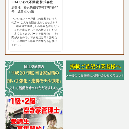
ERA いわて不動産 株式会社
所在地：岩手県盛岡市材木町2番26
号 近三ビル1階
マンション・一戸建ての売却をお考え
の方へ こんなお悩みはありませんか？
・相続等で取得した不動産を売りたい
・今の住宅を売って住み替えをしたい
・古くなったアパートを売りたい ・時
間があるので、できるだけ高く売りた
い ☟ 早期の不動産の売却ならお任せ
くだ ...