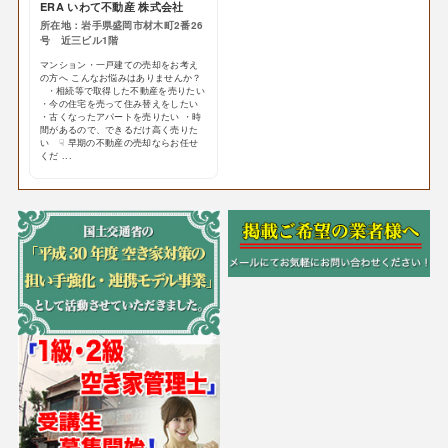
ERA いわて不動産 株式会社
所在地：岩手県盛岡市材木町2番26
号 近三ビル1階
マンション・一戸建ての売却をお考え
の方へ こんなお悩みはありませんか？
・相続等で取得した不動産を売りたい
・今の住宅を売って住み替えをしたい
・古くなったアパートを売りたい ・時
間があるので、できるだけ高く売りた
い ☟ 早期の不動産の売却ならお任せ
くだ ...