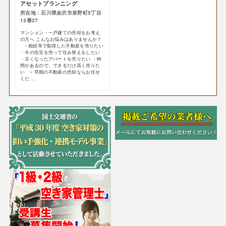
アセットプランニング
所在地：石川県金沢市泉野町5丁目
13番27
マンション・一戸建ての売却をお考え
の方へ こんなお悩みはありませんか？
・相続等で取得した不動産を売りたい
・今の住宅を売って住み替えをしたい
・古くなったアパートを売りたい ・時
間があるので、できるだけ高く売りた
い ☟ 早期の不動産の売却ならお任せ
くだ ...