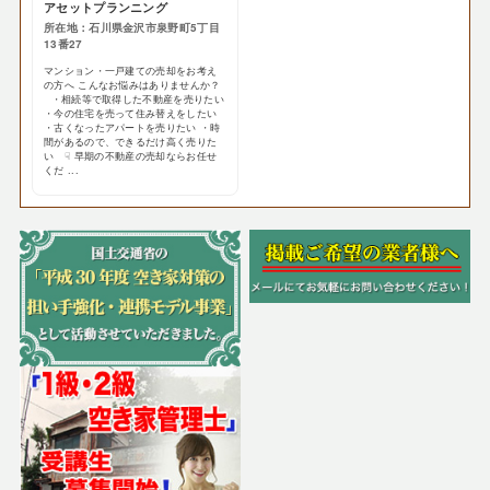
アセットプランニング
所在地：石川県金沢市泉野町5丁目
13番27
マンション・一戸建ての売却をお考え
の方へ こんなお悩みはありませんか？
・相続等で取得した不動産を売りたい
・今の住宅を売って住み替えをしたい
・古くなったアパートを売りたい ・時
間があるので、できるだけ高く売りた
い ☟ 早期の不動産の売却ならお任せ
くだ ...