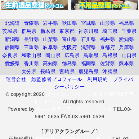
北海道
青森県
岩手県
秋田県
宮城県
山形県
福島県
茨城県
群馬県
栃木県
東京都
神奈川県
埼玉県
千葉県
新潟県
長野県
山梨県
富山県
石川県
福井県
愛知県
静岡県
三重県
岐阜県
大阪府
滋賀県
京都府
兵庫県
奈良県
和歌山県
岡山県
広島県
鳥取県
島根県
山口県
愛媛県
香川県
高知県
徳島県
福岡県
佐賀県
熊本県
大分県
長崎県
宮崎県
鹿児島県
沖縄県
運営会社
総監修者プロフィール
利用規約
プライバ
シーポリシー
© copyright 2020
損をしないシリーズ 中古住宅売却専門
ドットコム
. All rights reserved.
Powered by
株式会社アリアクランソーシャル
TEL.03-
5961-0525 FAX.03-5961-0526
[
アリアクラングループ
]
正規代理店
株式会社コアプラネットメディア
TEL.03-