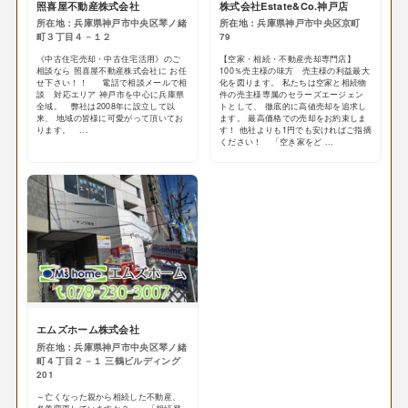
照喜屋不動産株式会社
株式会社Estate&Co.神戸店
所在地：兵庫県神戸市中央区琴ノ緒
所在地：兵庫県神戸市中央区京町
町３丁目４－１２
79
《中古住宅売却・中古住宅活用》のご
【空家・相続・不動産売却専門店】
相談なら 照喜屋不動産株式会社に お任
100％売主様の味方 売主様の利益最大
せ下さい！！ 電話で相談メールで相
化を図ります。 私たちは空家と相続物
談 対応エリア 神戸市を中心に兵庫県
件の売主様専属のセラーズエージェン
全域。 弊社は2008年に設立して以
トとして、 徹底的に高値売却を追求し
来、 地域の皆様に可愛がって頂いてお
ます。 最高価格での売却をお約束しま
ります。 ...
す！ 他社よりも1円でも安ければご指摘
ください！ 「空き家をど ...
エムズホーム株式会社
所在地：兵庫県神戸市中央区琴ノ緒
町４丁目２－１ 三鶴ビルディング
201
～亡くなった親から相続した不動産、