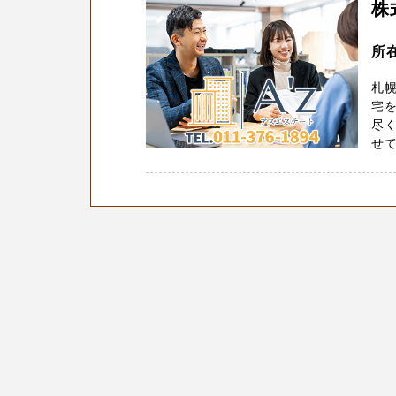
株
所
札幌
宅
尽く
せて