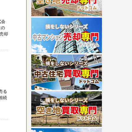
式会
様の
売却
売る
相続