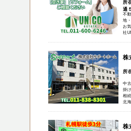
所
通
不
地・
お気
社U
株
所
中
掛け
相続
北海
株