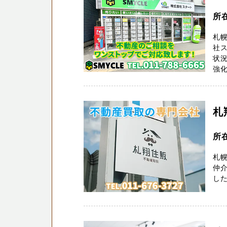
所
札幌
社ス
状
強化
札
所
札
仲
し