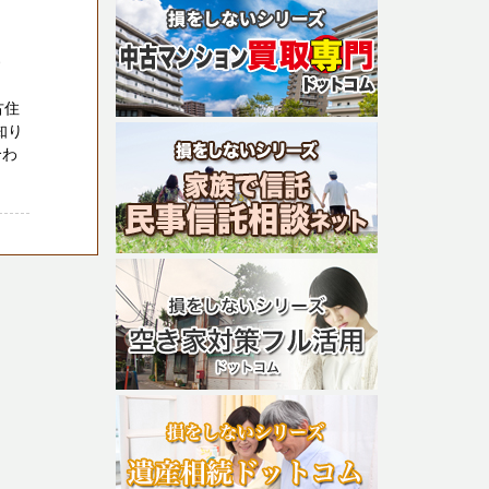
号
古住
知り
合わ