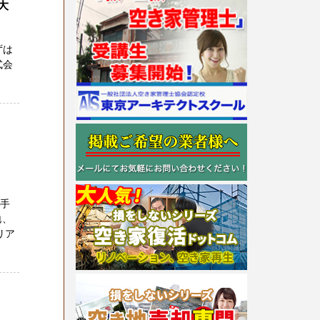
大
ずは
式会
数手
地、
リア