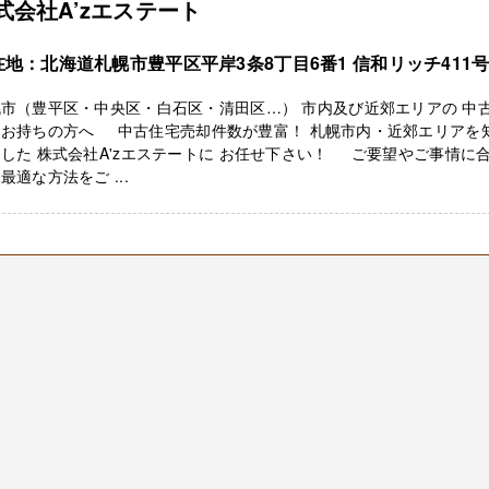
式会社A’zエステート
在地：北海道札幌市豊平区平岸3条8丁目6番1 信和リッチ411
市（豊平区・中央区・白石区・清田区…） 市内及び近郊エリアの 中
をお持ちの方へ 中古住宅売却件数が豊富！ 札幌市内・近郊エリアを
した 株式会社A'zエステートに お任せ下さい！ ご要望やご事情に
最適な方法をご ...