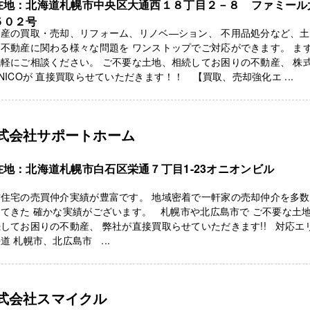
在地：北海道札幌市中央区大通西１８丁目２－８ ファミール
５０２号
動産の買取・売却、リフォーム、リノベ―ション、 不用品処分など、土
不動産に関わる様々な問題を ワンストップでご対応ができます。 ま
軽にご相談ください。 ご不要な土地、相続してお困りの不動産、 株
NICOが 直接買取らせていただきます！！ 【買取、売却強化エ ...
式会社サポートホーム
在地：北海道札幌市白石区栄通７丁目1-23オニオンビル
古住宅の売買仲介実績が豊富です。 地域密着で一軒家の売却仲介を多
てきた 確かな実績がございます。 札幌市や北広島市で ご不要な土
してお困りの不動産、 弊社が直接買取らせていただきます!! 対応エ
道 札幌市、北広島市 ...
式会社スマイクル