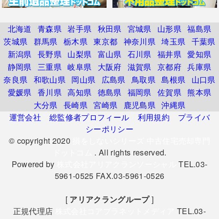
北海道
青森県
岩手県
秋田県
宮城県
山形県
福島県
茨城県
群馬県
栃木県
東京都
神奈川県
埼玉県
千葉県
新潟県
長野県
山梨県
富山県
石川県
福井県
愛知県
静岡県
三重県
岐阜県
大阪府
滋賀県
京都府
兵庫県
奈良県
和歌山県
岡山県
広島県
鳥取県
島根県
山口県
愛媛県
香川県
高知県
徳島県
福岡県
佐賀県
熊本県
大分県
長崎県
宮崎県
鹿児島県
沖縄県
運営会社
総監修者プロフィール
利用規約
プライバ
シーポリシー
© copyright 2020
損をしないシリーズ 中古住宅売却専門
ドットコム
. All rights reserved.
Powered by
株式会社アリアクランソーシャル
TEL.03-
5961-0525 FAX.03-5961-0526
[
アリアクラングループ
]
正規代理店
株式会社コアプラネットメディア
TEL.03-