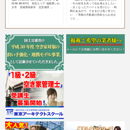
0246-88-9012 対応エリア 福島県いわ
・今の住宅を売って住み替えをしたい
き市 茨城県高萩市 北茨城市 ...
・古くなったアパートを売りたい ・時
間があるので、できるだけ高く売りた
い ☟ 早期の不動産の売却ならお任せ
くだ ...