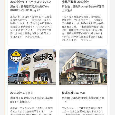
株式会社ライトハウスジャパン
小林不動産 株式会社
所在地：福島県須賀川市栄町350
所在地：福島県いわき市勿来町窪田
RIGHT HOUSE Bldg.1F
上り途６
須賀川市・郡山市・鏡石町に 中古住宅
～亡くなった親から相続した不動産、
をお持ちの方へ 【地元に寄り添う不
名義変更していますか？～ 「相続登
動産パートナー】 安心できる不動産の
記の義務化」が、2024年4月1日から施
相談窓口 株式会社ライトハウスジャパ
行されました。 ・相続登記の義務化後
ンに お任せ下さい！ ご要望やご事
には、期限までに手続きを行わない場
情に合わせて最適な方法をご提案させ
合、最高で10万円の過料に処せられま
て頂きます 中古住宅の 処 ...
すので、お早めに変更の手続きをお勧
めいたします。 マンシ ...
株式会社ふくまる
株式会社E.sumai
所在地：福島県いわき市小名浜花畑
所在地：福島県須賀川市諏訪町７０
町14-4 高橋ビル
－４
不動産・マンションの 『売却』は 株式
マンション・一戸建ての売却をお考え
会社ふくまるにお任せ下さい！！ お
の方へ こんなお悩みはありませんか？
電話でのお問い合わせはこちらから ☎
・相続等で取得した不動産を売りたい