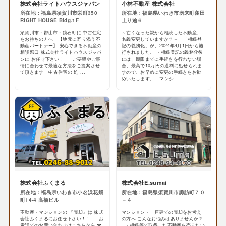
株式会社ライトハウスジャパン
小林不動産 株式会社
所在地：福島県須賀川市栄町350
所在地：福島県いわき市勿来町窪田
RIGHT HOUSE Bldg.1F
上り途６
須賀川市・郡山市・鏡石町に 中古住宅
～亡くなった親から相続した不動産、
をお持ちの方へ 【地元に寄り添う不
名義変更していますか？～ 「相続登
動産パートナー】 安心できる不動産の
記の義務化」が、2024年4月1日から施
相談窓口 株式会社ライトハウスジャパ
行されました。 ・相続登記の義務化後
ンに お任せ下さい！ ご要望やご事
には、期限までに手続きを行わない場
情に合わせて最適な方法をご提案させ
合、最高で10万円の過料に処せられま
て頂きます 中古住宅の 処 ...
すので、お早めに変更の手続きをお勧
めいたします。 マンシ ...
株式会社ふくまる
株式会社E.sumai
所在地：福島県いわき市小名浜花畑
所在地：福島県須賀川市諏訪町７０
町14-4 高橋ビル
－４
不動産・マンションの 『売却』は 株式
マンション・一戸建ての売却をお考え
会社ふくまるにお任せ下さい！！ お
の方へ こんなお悩みはありませんか？
電話でのお問い合わせはこちらから ☎
・相続等で取得した不動産を売りたい