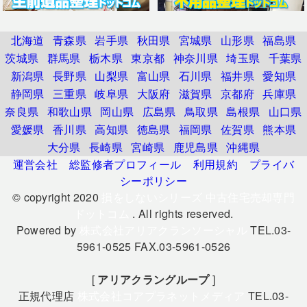
北海道
青森県
岩手県
秋田県
宮城県
山形県
福島県
茨城県
群馬県
栃木県
東京都
神奈川県
埼玉県
千葉県
新潟県
長野県
山梨県
富山県
石川県
福井県
愛知県
静岡県
三重県
岐阜県
大阪府
滋賀県
京都府
兵庫県
奈良県
和歌山県
岡山県
広島県
鳥取県
島根県
山口県
愛媛県
香川県
高知県
徳島県
福岡県
佐賀県
熊本県
大分県
長崎県
宮崎県
鹿児島県
沖縄県
運営会社
総監修者プロフィール
利用規約
プライバ
シーポリシー
© copyright 2020
損をしないシリーズ 中古住宅売却専門
ドットコム
. All rights reserved.
Powered by
株式会社アリアクランソーシャル
TEL.03-
5961-0525 FAX.03-5961-0526
[
アリアクラングループ
]
正規代理店
株式会社コアプラネットメディア
TEL.03-