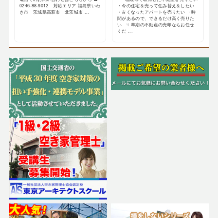
0246-88-9012 対応エリア 福島県いわ
・今の住宅を売って住み替えをしたい
き市 茨城県高萩市 北茨城市 ...
・古くなったアパートを売りたい ・時
間があるので、できるだけ高く売りた
い ☟ 早期の不動産の売却ならお任せ
くだ ...