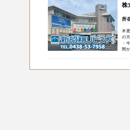
株
所在
木
の
・今
間が