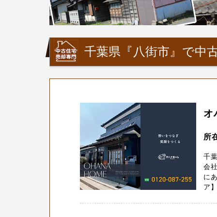
千葉県『八街市』で中古
オ
所
千葉
会社
に
ア】