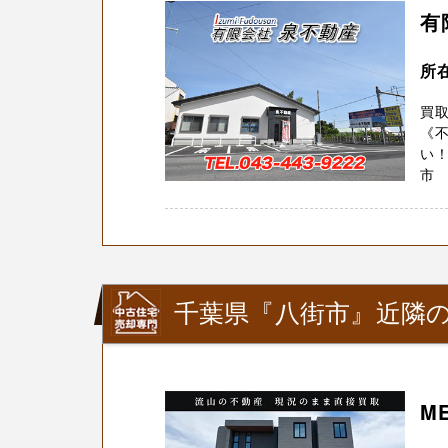
有
所
買
《
い
市 
千葉県『八街市』近隣の
M