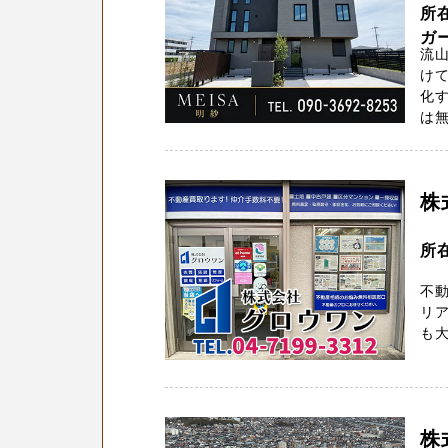
所在
ガ
流山
け
化す
は無
株
所
不
リア
も大
株