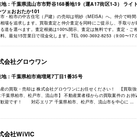
地：千葉県流山市市野谷168番地19（運A17街区1-3） ライ
ーツェおおたか101
市・柏市の中古住宅（戸建）の売却は明紗（MEISA）へ。仲介で時間
て相場を追求します。買取査定と仲介査定を同時にご提示し、手取りが
る道を選べます。査定根拠は100%開示、査定は無料です。査定・ご
料。最短15営業日で現金化します。TEL 090-3692-8253（9:00〜17:
式会社グロウワン
在地：千葉県柏市南増尾7丁目1番35号
動産の買取・売却は 株式会社グロウワンにお任せください！ 【買取強
:千葉県柏市、松戸市、流山市】 不動産業者様からの買取案件の お持
歓迎です！ 対応エリア 千葉県柏市、松戸市、流山市を中心に ...
式会社WiVIC