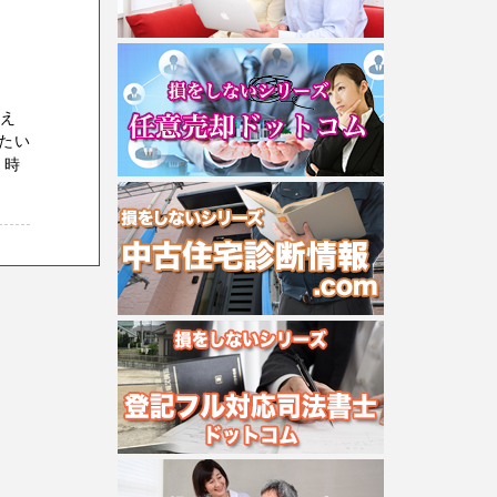
考え
たい
・時