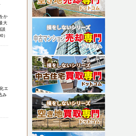
ト
をか
最大
相談
00）
化エ
込み