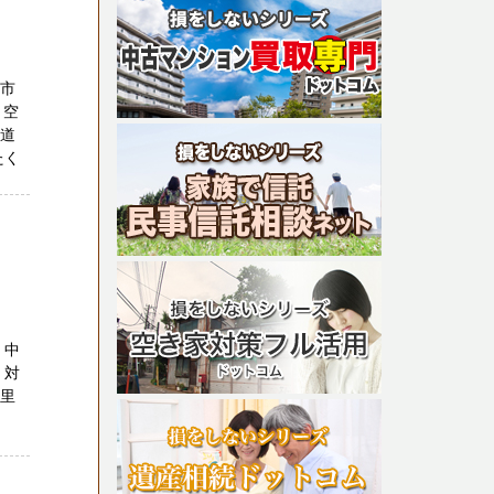
、市
・空
財道
たく
 中
 対
白里