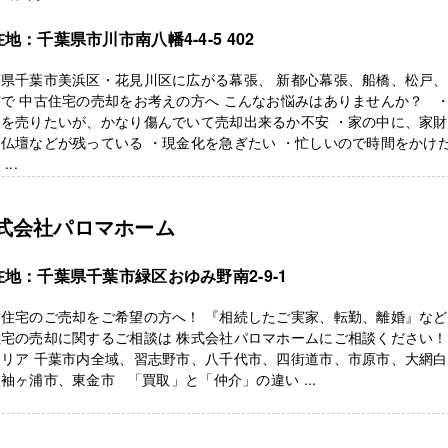
地：千葉県市川市南八幡4-4-5 402
葉県千葉市美浜区・花見川区に広がる幕張、 新都心幕張、船橋、松戸
で 中古住宅の売却をお考えの方へ こんなお悩みはありませんか？ 
家を売りたいが、かなり傷んでいて売却出来るか不安 ・家の中に、家
仏壇などが残っている ・現金化を急ぎたい ・忙しいので時間をかけ
...
式会社パロマホーム
在地：千葉県千葉市緑区おゆみ野南2-9-1
住宅のご売却をご希望の方へ！ 『相続したご実家、転勤、離婚』など
宅の売却に関するご相談は 株式会社パロマホームにご相談ください！
エリア 千葉市内全域、習志野市、八千代市、四街道市、市原市、大網
袖ヶ浦市、東金市 「買取」と「仲介」の違い ...