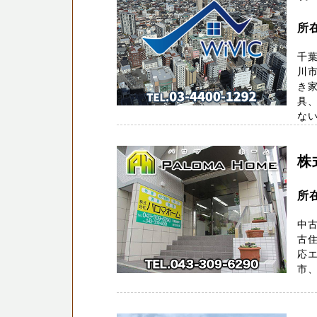
所在
千
川市
き
具、
ない 
株
所
中古
古住
応
市、