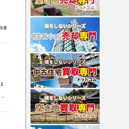
佐倉
しま
。
..