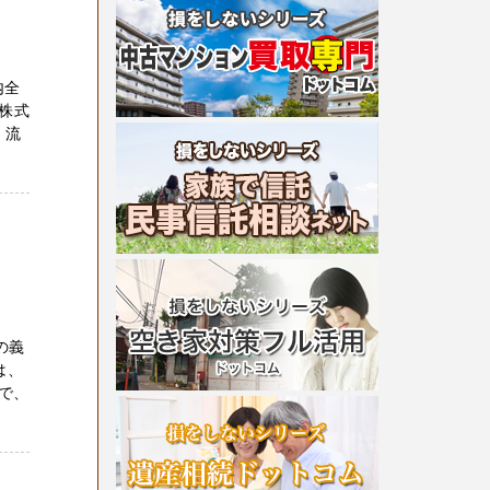
内全
株式
、流
の義
は、
で、