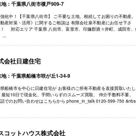
在地：千葉県八街市榎戸909-7
取強化中！【千葉県八街市】 ご不要な土地、相続してお困りの不動産、
不動産対策・活用》に関するご相談は 有限会社泉不動産にお任せ下さ
！！ 対応エリア 千葉県 八街市、富里市、印旛郡酒々井町、成田市、
...
式会社日建住宅
地：千葉県船橋市咲が丘1-34-9
葉県船橋市を中心に日建住宅が お客様のご所有不動産を直接買取いた
 最短10日で現金化、手間いらずのスムーズ買取、 仲介手数料不要
話でのお問い合わせはこちらから phone_in_talk 0120-599-750 &nbs .
スコットハウス株式会社