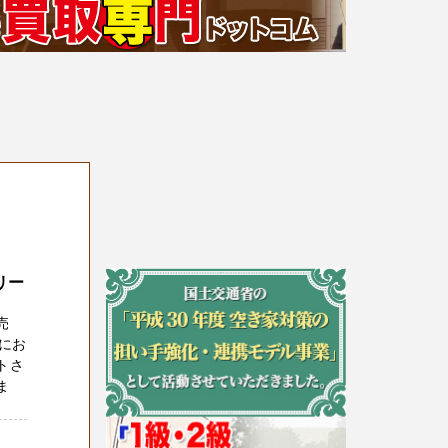
リー
売
にお
トさ
ま