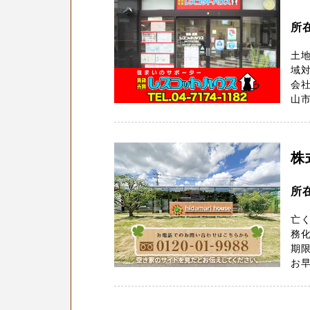
所
土地
域
会社
山市
株
所在
亡
務化
期
お早