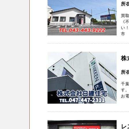
所
買
《
い
市 
株
所在
千
す。
お電
レ