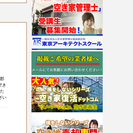
隅郡
空き
れた
ざい