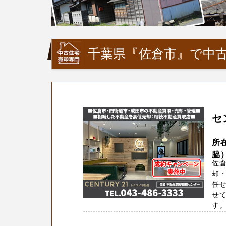
千葉県『佐倉市』で中古
セ
所
脇
佐
却
任
せ
す。T