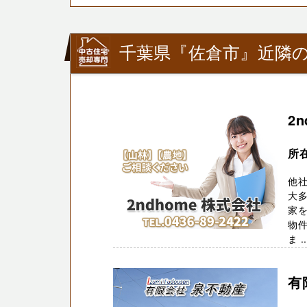
千葉県『佐倉市』近隣の
2
所在
他
大多
家
物件
ま ..
有