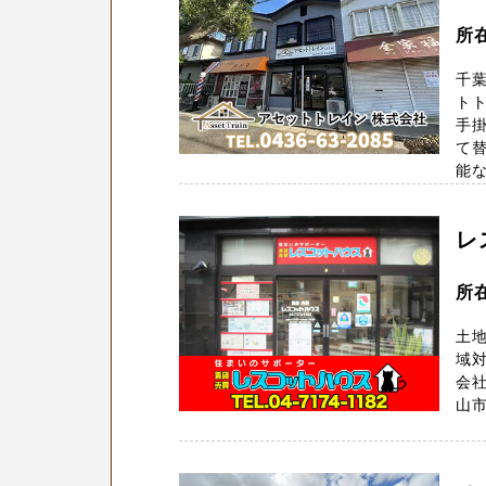
所
千
ト
手
て替
能な
レ
所
土地
域
会社
山市