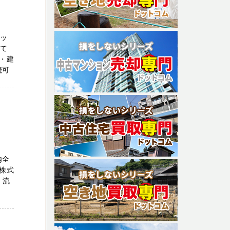
セッ
全て
・建
続可
内全
株式
、流