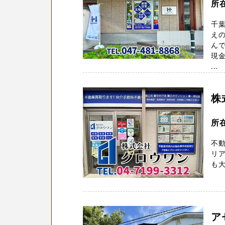
所
千
え
んで
現金
...
株
所
不
リア
も大
ア