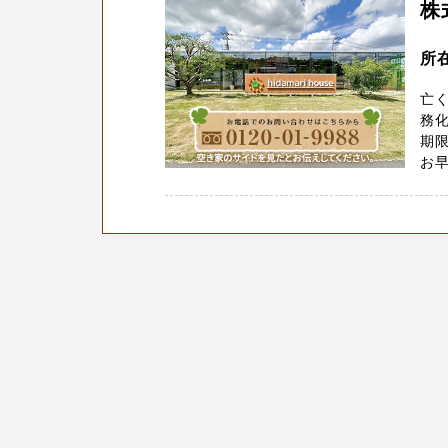
株
所在
亡
務化
期
お早