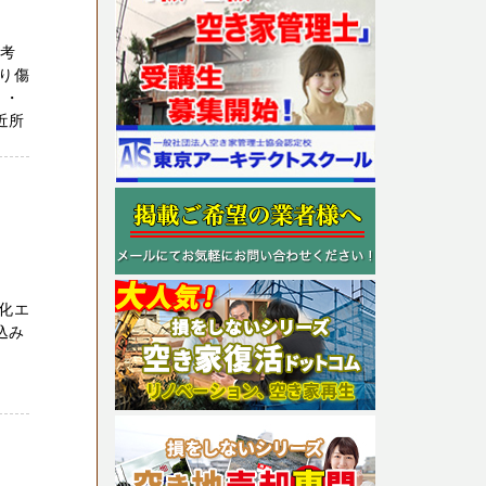
お考
り傷
 ・
近所
化エ
込み