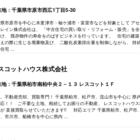
在地：千葉県市原市西広1丁目5-30
葉県市原市を中心に木更津市・袖ケ浦市・富里市などを対象として ア
トレイン株式会社は、 「中古住宅の買い取り・リフォーム・販売」を
掛け、 既存物件の寿命をのばすビジネスを行っています。 住宅の建築
えの際に生じる廃棄物及び、 二酸化炭素排出量を制御しながら、 持
住宅 ...
スコットハウス株式会社
在地：千葉県柏市南柏中央２－１３ レスコット１Ｆ
、不動産売却、買取専門！ 千葉県柏市、松戸市、流山市を中心に 県
対応！！ ご不要な土地、相続してお困りの不動産、 レスコットハウス
が 直接買取らせていただきます!! 対応エリア 千葉県柏市、松戸市
、市川市、船橋市を中心に県内 ...