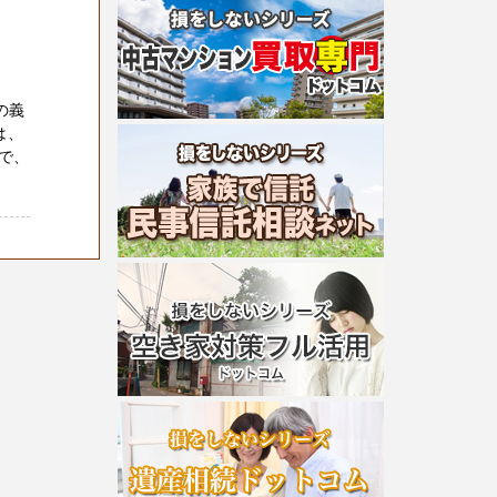
の義
は、
で、